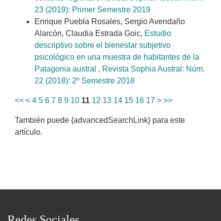
23 (2019): Primer Semestre 2019
Enrique Puebla Rosales, Sergio Avendaño
Alarcón, Claudia Estrada Goic,
Estudio
descriptivo sobre el bienestar subjetivo
psicológico en una muestra de habitantes de la
Patagonia austral
,
Revista Sophia Austral: Núm.
22 (2018): 2º Semestre 2018
<<
<
4
5
6
7
8
9
10
11
12
13
14
15
16
17
>
>>
También puede {advancedSearchLink} para este
artículo.
Redes Sociales