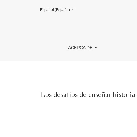
Cambiar el idioma. El actual es:
Español (España)
Los desafíos de enseñar historia en la formaci
ACERCA DE
Los desafíos de enseñar historia