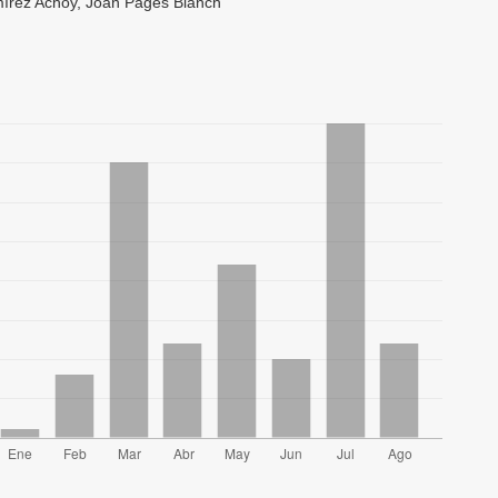
írez Achoy, Joan Pagès Blanch