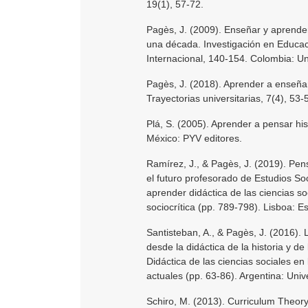
19(1), 57-72.
Pagès, J. (2009). Enseñar y aprender c
una década. Investigación en Educa
Internacional, 140-154. Colombia: U
Pagès, J. (2018). Aprender a enseñar h
Trayectorias universitarias, 7(4), 53-
Plá, S. (2005). Aprender a pensar hist
México: PYV editores.
Ramírez, J., & Pagès, J. (2019). Pen
el futuro profesorado de Estudios So
aprender didáctica de las ciencias s
sociocrítica (pp. 789-798). Lisboa: 
Santisteban, A., & Pagès, J. (2016). L
desde la didáctica de la historia y d
Didáctica de las ciencias sociales e
actuales (pp. 63-86). Argentina: Un
Schiro, M. (2013). Curriculum Theory