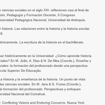
iencias sociales en el siglo XXI: reflexiones casi al final de
ción, Pedagogía y Formación Docente, II Congreso
niversidad Pedagógica Nacional, Universidad de Antioquia.
istoria. Las relaciones entre la historia y la historia escolar.
59.
óricamente. La escritura de la historia en el bachillerato.
sar históricamente en la Universidad: ¿Cómo aprende historia
ciales? En M. João, A. Dias & N. De Alba (Coords.), Enseñar y
ociales: la formación del profesorado desde una perspectiva
Escola Superior De Educação.
a historia y la enseñanza de la historia. Un punto de vista
e las ciencias sociales. En M. Jara & G. Funes (Coords.),
n la formación del profesorado. Perspectivas y enfoques
iversidad Nacional del Comahué.
: Conflicting Visions and Enduring Concerns. Nueva York: