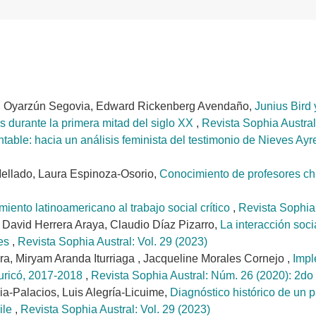
n Oyarzún Segovia, Edward Rickenberg Avendaño,
Junius Bird 
s durante la primera mitad del siglo XX
,
Revista Sophia Austral
entable: hacia un análisis feminista del testimonio de Nieves A
Mellado, Laura Espinoza-Osorio,
Conocimiento de profesores ch
iento latinoamericano al trabajo social crítico
,
Revista Sophia
David Herrera Araya, Claudio Díaz Pizarro,
La interacción soci
res
,
Revista Sophia Austral: Vol. 29 (2023)
ra, Miryam Aranda Iturriaga , Jacqueline Morales Cornejo ,
Impl
Curicó, 2017-2018
,
Revista Sophia Austral: Núm. 26 (2020): 2do 
a-Palacios, Luis Alegría-Licuime,
Diagnóstico histórico de un p
ile
,
Revista Sophia Austral: Vol. 29 (2023)