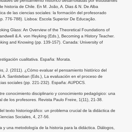
lidades de pensamiento histórico desarrolladas por estudiantes
de historia de Chile. En M. João, A. Dias & N. De Alba
ca de las ciencias sociales: la formación del profesorado
pp. 776-788). Lisboa: Escola Superior De Educação.
king Glass: An Overview of the Theoretical Foundations of
andwell & A. von Heyking (Eds.), Becoming a History Teacher.
inking and Knowing (pp. 139-157). Canada: University of
vestigación cualitativa. España: Morata.
ès, J. (2011). ¿Cómo evaluar el pensamiento histórico del
& A. Santisteban (Eds.), La evaluación en el proceso de
cias sociales (pp. 221-232). España: AUPDCS.
ntre conocimiento disciplinario y conocimiento pedagógico: una
al de los profesores. Revista Paulo Freire, 1(11), 21-38.
del texto historiográfico: un problema crucial de la didáctica de
 Ciencias Sociales, 4, 27-56.
a y una metodología de la historia para la didáctica. Diálogos,