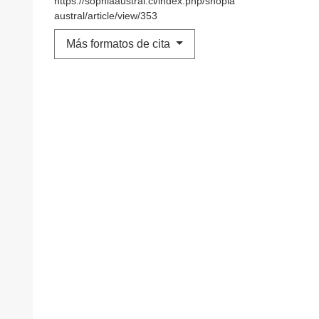
https://sophiaaustral.cl/index.php/shopia
austral/article/view/353
Más formatos de cita