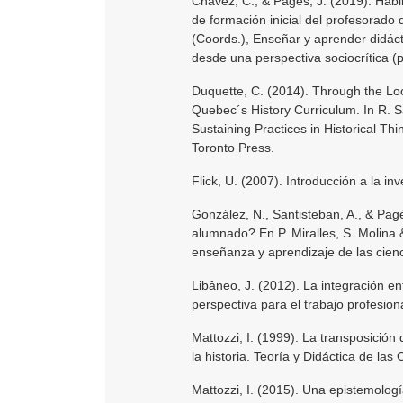
Chávez, C., & Pagès, J. (2019). Habi
de formación inicial del profesorado 
(Coords.), Enseñar y aprender didácti
desde una perspectiva sociocrítica (
Duquette, C. (2014). Through the Loo
Quebec´s History Curriculum. In R. S
Sustaining Practices in Historical Th
Toronto Press.
Flick, U. (2007). Introducción a la in
González, N., Santisteban, A., & Pag
alumnado? En P. Miralles, S. Molina 
enseñanza y aprendizaje de las cien
Libâneo, J. (2012). La integración e
perspectiva para el trabajo profesion
Mattozzi, I. (1999). La transposición 
la historia. Teoría y Didáctica de las
Mattozzi, I. (2015). Una epistemologí