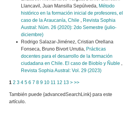
Llancavil, Juan Mansilla Sepúlveda,
Método
histórico en la formación inicial de profesores, el
caso de la Araucanía, Chile
,
Revista Sophia
Austral: Núm. 26 (2020): 2do Semestre (julio-
diciembre)
Rodrigo Salazar-Jiménez, Cristian Orellana
Fonseca, Bruno Bivort Urrutia,
Prácticas
docentes para el desarrollo de la formación
ciudadana en Chile. El caso de Biobío y Ñuble
,
Revista Sophia Austral: Vol. 29 (2023)
1
2
3
4
5
6
7
8
9
10
11
12
13
>
>>
También puede {advancedSearchLink} para este
artículo.