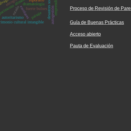
desastres socionaturales
emprendimiento
arimonio alimentario
alvaguarda
etnografía
reportero
dramatología
escolares
estado
autogestión
Proceso de Revisión de Pare
fuerte bulnes
paisaje
autoritarismo
rimonio cultural intangible
Guía de Buenas Prácticas
Acceso abierto
Pauta de Evaluación