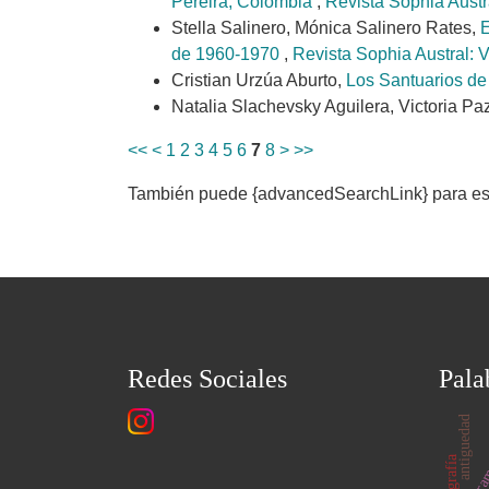
Pereira, Colombia
,
Revista Sophia Austr
Stella Salinero, Mónica Salinero Rates,
E
de 1960-1970
,
Revista Sophia Austral: V
Cristian Urzúa Aburto,
Los Santuarios de 
Natalia Slachevsky Aguilera, Victoria P
<<
<
1
2
3
4
5
6
7
8
>
>>
También puede {advancedSearchLink} para este
Redes Sociales
Pala
drama
antiguedad
fotografía