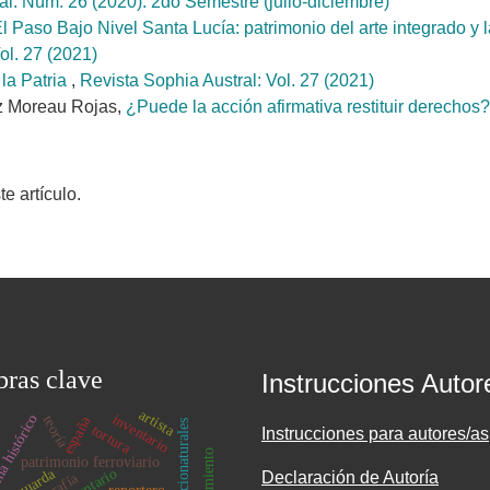
al: Núm. 26 (2020): 2do Semestre (julio-diciembre)
l Paso Bajo Nivel Santa Lucía: patrimonio del arte integrado y
ol. 27 (2021)
la Patria
,
Revista Sophia Austral: Vol. 27 (2021)
az Moreau Rojas,
¿Puede la acción afirmativa restituir derechos
 artículo.
bras clave
Instrucciones Autor
artista
inventario
 histórico
teoría
españa
tortura
Instrucciones para autores/as
patrimonio ferroviario
Declaración de Autoría