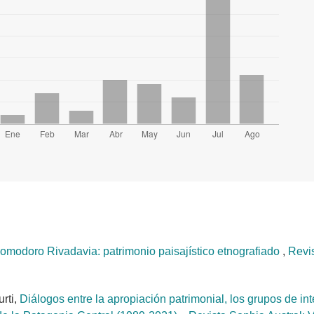
modoro Rivadavia: patrimonio paisajístico etnografiado
,
Revis
urti,
Diálogos entre la apropiación patrimonial, los grupos de inte