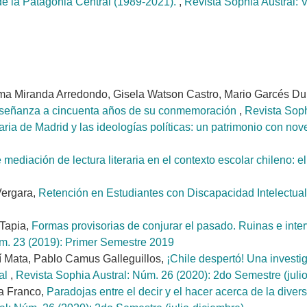
de la Patagonia Central (1989-2021).
,
Revista Sophia Austral: V
oma Miranda Arredondo, Gisela Watson Castro, Mario Garcés Du
 enseñanza a cincuenta años de su conmemoración
,
Revista Soph
ria de Madrid y las ideologías políticas: un patrimonio con nov
 mediación de lectura literaria en el contexto escolar chileno:
Vergara,
Retención en Estudiantes con Discapacidad Intelectua
 Tapia,
Formas provisorias de conjurar el pasado. Ruinas e interv
úm. 23 (2019): Primer Semestre 2019
ví Mata, Pablo Camus Galleguillos,
¡Chile despertó! Una invest
ial
,
Revista Sophia Austral: Núm. 26 (2020): 2do Semestre (juli
na Franco,
Paradojas entre el decir y el hacer acerca de la dive