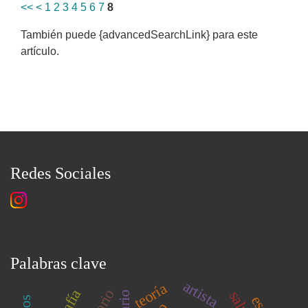
<<
<
1
2
3
4
5
6
7
8
También puede {advancedSearchLink} para este
artículo.
Redes Sociales
Palabras clave
artista
teoría