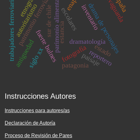
etnografía
patrimonio ferroviario
salvaguarda
parimonio alimentario
españa
trabajadores ferroviarios
enap
drama de personajes
autoritarismo
inventario
sur de chile
escolares
estancia
fuerte bulnes
dramatología
antiguedad
estado
fotografía
siglo xx
reportero
paisaje
patagonia
Instrucciones Autores
Instrucciones para autores/as
Declaración de Autoría
Proceso de Revisión de Pares