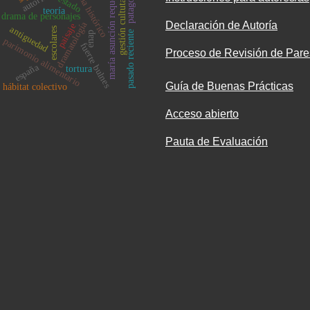
drama histórico
patagonia
maría asunción requena
estado
gestión cultutal
teoría
drama de personajes
dramatología
Declaración de Autoría
paisaje
antiguedad
escolares
pasado reciente
enap
parimonio alimentario
fuerte bulnes
Proceso de Revisión de Pare
españa
tortura
Guía de Buenas Prácticas
hábitat colectivo
Acceso abierto
Pauta de Evaluación