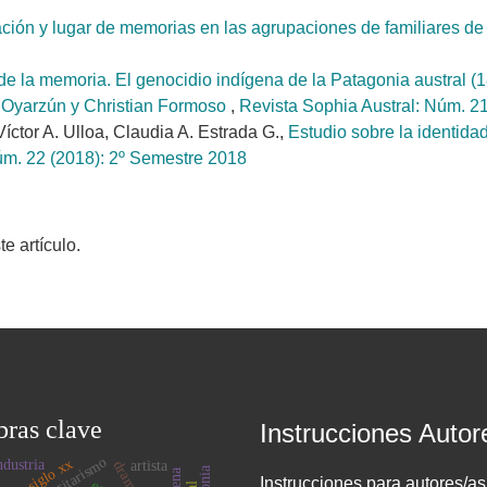
tación y lugar de memorias en las agrupaciones de familiare
e la memoria. El genocidio indígena de la Patagonia austral (1
 Oyarzún y Christian Formoso
,
Revista Sophia Austral: Núm. 21
Víctor A. Ulloa, Claudia A. Estrada G.,
Estudio sobre la identida
úm. 22 (2018): 2º Semestre 2018
 artículo.
bras clave
Instrucciones Autor
autoritarismo
siglo xx
ndustria
artista
Instrucciones para autores/as