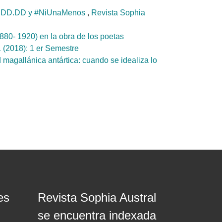
s de DD.DD y #NiUnaMenos
,
Revista Sophia
880- 1920) en la obra de los poetas
 (2018): 1 er Semestre
d magallánica antártica: cuando se idealiza lo
es
Revista Sophia Austral
se encuentra indexada