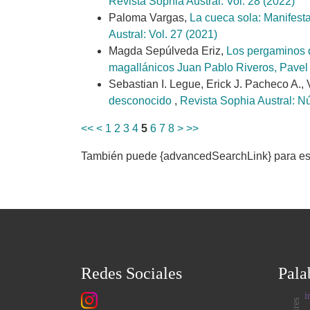
Revista Sophia Austral: Vol. 28 (2022)
Paloma Vargas,
La cueca sola: Manifes
Austral: Vol. 27 (2021)
Magda Sepúlveda Eriz,
Los pergaminos d
magallánicos Juan Pablo Riveros, Pavel
Sebastian I. Legue, Erick J. Pacheco A., 
desconocido
,
Revista Sophia Austral: N
<<
<
1
2
3
4
5
6
7
8
>
>>
También puede {advancedSearchLink} para este
Redes Sociales
Pala
i