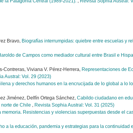
de la Patagonia Central (1989-2021).
,
Revista Sophia Austral: V
rez Bravo,
Biografías interrumpidas: quiebre entre escuelas y r
aroldo de Campos como mediador cultural entre Brasil e His
s-Contreras, Viviana V. Pérez-Herrera,
Representaciones de Ed
a Austral: Vol. 29 (2023)
chilena y derechos humanos en la encrucijada de lo global a lo l
pez Jiménez, Delfín Ortega Sánchez,
Cabildo ciudadano en edu
 norte de Chile
,
Revista Sophia Austral: Vol. 31 (2025)
r la memoria. Resistencias y violencias superpuestas desde el 
o a la educación, pandemia y estrategias para la continuidad 