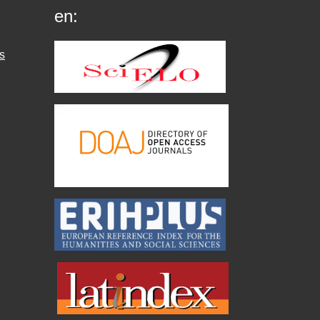
en:
s