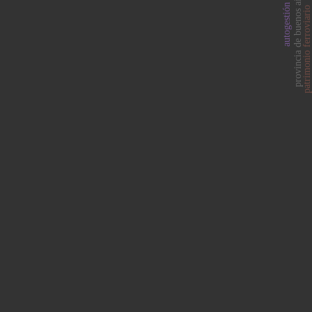
provincia de buenos aires
autogestión
patrimonio ferroviario