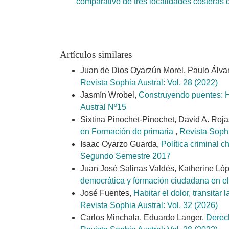
comparativo de tres localidades costeras 
Artículos similares
Juan de Dios Oyarzún Morel, Paulo Álva
Revista Sophia Austral: Vol. 28 (2022)
Jasmín Wrobel,
Construyendo puentes: H
Austral Nº15
Sixtina Pinochet-Pinochet, David A. Roja
en Formación de primaria
,
Revista Sophi
Isaac Oyarzo Guarda,
Política criminal 
Segundo Semestre 2017
Juan José Salinas Valdés, Katherine Ló
democrática y formación ciudadana en el
José Fuentes,
Habitar el dolor, transita
Revista Sophia Austral: Vol. 32 (2026)
Carlos Minchala, Eduardo Langer,
Derech