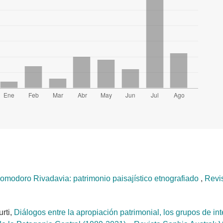
modoro Rivadavia: patrimonio paisajístico etnografiado
,
Revis
urti,
Diálogos entre la apropiación patrimonial, los grupos de inte