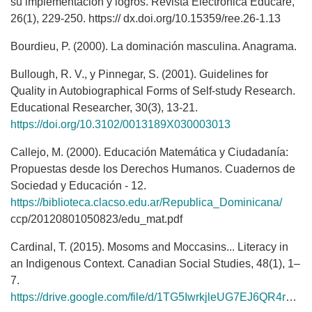
su implementación y logros. Revista Electrónica Educare,
26(1), 229-250. https:// dx.doi.org/10.15359/ree.26-1.13
Bourdieu, P. (2000). La dominación masculina. Anagrama.
Bullough, R. V., y Pinnegar, S. (2001). Guidelines for
Quality in Autobiographical Forms of Self-study Research.
Educational Researcher, 30(3), 13-21.
https://doi.org/10.3102/0013189X030003013
Callejo, M. (2000). Educación Matemática y Ciudadanía:
Propuestas desde los Derechos Humanos. Cuadernos de
Sociedad y Educación - 12.
https://biblioteca.clacso.edu.ar/Republica_Dominicana/
ccp/20120801050823/edu_mat.pdf
Cardinal, T. (2015). Mosoms and Moccasins... Literacy in
an Indigenous Context. Canadian Social Studies, 48(1), 1–
7.
https://drive.google.com/file/d/1TG5IwrkjleUG7EJ6QR4rvnyEAOKaCV9E/view