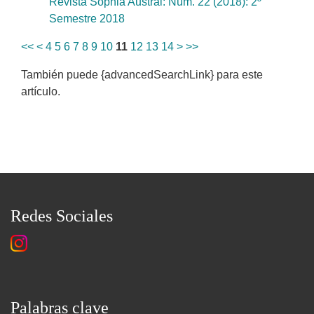
Revista Sophia Austral: Núm. 22 (2018): 2º
Semestre 2018
<<
<
4
5
6
7
8
9
10
11
12
13
14
>
>>
También puede {advancedSearchLink} para este
artículo.
Redes Sociales
Palabras clave