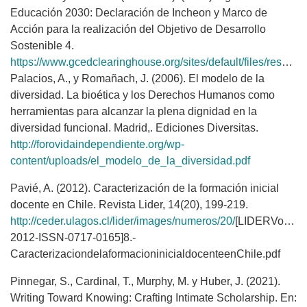
Educación 2030: Declaración de Incheon y Marco de
Acción para la realización del Objetivo de Desarrollo
Sostenible 4.
https://www.gcedclearinghouse.org/sites/default/files/resources/245656s.pdf
Palacios, A., y Romañach, J. (2006). El modelo de la
diversidad. La bioética y los Derechos Humanos como
herramientas para alcanzar la plena dignidad en la
diversidad funcional. Madrid,. Ediciones Diversitas.
http://forovidaindependiente.org/wp-
content/uploads/el_modelo_de_la_diversidad.pdf
Pavié, A. (2012). Caracterización de la formación inicial
docente en Chile. Revista Lider, 14(20), 199-219.
http://ceder.ulagos.cl/lider/images/numeros/20/
[LIDERVol20
2012-ISSN-0717-0165]8.-
CaracterizaciondelaformacioninicialdocenteenChile.pdf
Pinnegar, S., Cardinal, T., Murphy, M. y Huber, J. (2021).
Writing Toward Knowing: Crafting Intimate Scholarship. En: