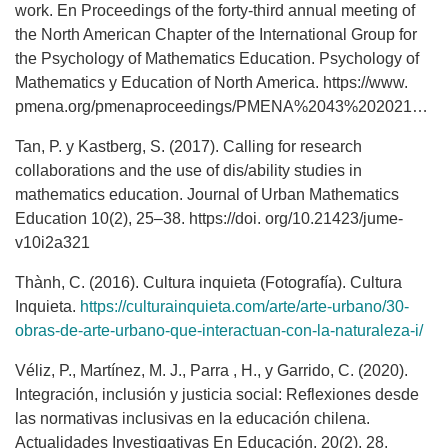
work. En Proceedings of the forty-third annual meeting of
the North American Chapter of the International Group for
the Psychology of Mathematics Education. Psychology of
Mathematics y Education of North America. https://www.
pmena.org/pmenaproceedings/PMENA%2043%202021%20Proceedings.pdf
Tan, P. y Kastberg, S. (2017). Calling for research
collaborations and the use of dis/ability studies in
mathematics education. Journal of Urban Mathematics
Education 10(2), 25–38. https://doi. org/10.21423/jume-
v10i2a321
Thành, C. (2016). Cultura inquieta (Fotografía). Cultura
Inquieta.
https://culturainquieta.com/arte/arte-urbano/30-
obras-de-arte-urbano-que-interactuan-con-la-naturaleza-i/
Véliz, P., Martínez, M. J., Parra , H., y Garrido, C. (2020).
Integración, inclusión y justicia social: Reflexiones desde
las normativas inclusivas en la educación chilena.
Actualidades Investigativas En Educación, 20(2), 28.