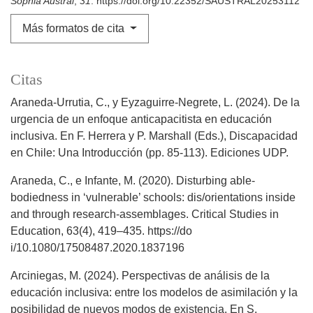
Sophia Austral
,
31
. https://doi.org/10.22352/SAUSTRAL20253112
Más formatos de cita
Citas
Araneda-Urrutia, C., y Eyzaguirre-Negrete, L. (2024). De la
urgencia de un enfoque anticapacitista en educación
inclusiva. En F. Herrera y P. Marshall (Eds.), Discapacidad
en Chile: Una Introducción (pp. 85-113). Ediciones UDP.
Araneda, C., e Infante, M. (2020). Disturbing able-
bodiedness in ‘vulnerable’ schools: dis/orientations inside
and through research-assemblages. Critical Studies in
Education, 63(4), 419–435. https://do
i/10.1080/17508487.2020.1837196
Arciniegas, M. (2024). Perspectivas de análisis de la
educación inclusiva: entre los modelos de asimilación y la
posibilidad de nuevos modos de existencia. En S.