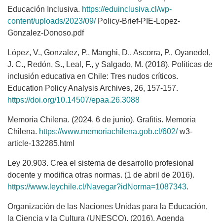
Educación Inclusiva.
https://eduinclusiva.cl/wp-
content/uploads/2023/09/
Policy-Brief-PIE-Lopez-
Gonzalez-Donoso.pdf
López, V., Gonzalez, P., Manghi, D., Ascorra, P., Oyanedel,
J. C., Redón, S., Leal, F., y Salgado, M. (2018). Políticas de
inclusión educativa en Chile: Tres nudos críticos.
Education Policy Analysis Archives, 26, 157-157.
https://doi.org/10.14507/epaa.26.3088
Memoria Chilena. (2024, 6 de junio). Grafitis. Memoria
Chilena.
https://www.memoriachilena.gob.cl/602/
w3-
article-132285.html
Ley 20.903. Crea el sistema de desarrollo profesional
docente y modifica otras normas. (1 de abril de 2016).
https://www.leychile.cl/Navegar?idNorma=1087343
.
Organización de las Naciones Unidas para la Educación,
la Ciencia y la Cultura (UNESCO). (2016). Agenda