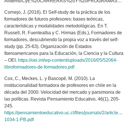
AllItems/CyE%20CARRERAS%20Y%20PROGRAMAS%20DE%20PEDAGOG%C3%8DA.pdf
Cornejo, J. (2016). El Self-study de la práctica de los
formadores de futuros profesores: bases teóricas,
características y modalidades metodológicas. En T.
Russell, R. Fuentealba y C. Hirmas (Eds.), Formadores de
formadores, descubriendo la propia voz a través del self-
study (pp. 25-63). Organización de Estados
Iberoamericanos para la Educación, la Ciencia y la Cultura
– OEI.
https://oei.int/wp-content/uploads/2016/05/52064-
libroformadores-de-formadores.pdf
Cox, C., Meckes, L. y Bascopé, M. (2010). La
institucionalidad formadora de profesores en chile en la
década del 2000: Velocidad del mercado y parsimonia de
las políticas. Revista Pensamiento Educativo, 46(1), 205-
245.
https://pensamientoeducativo.uc.cl/files/journals/2/articles/46
1034-1-PB.pdf