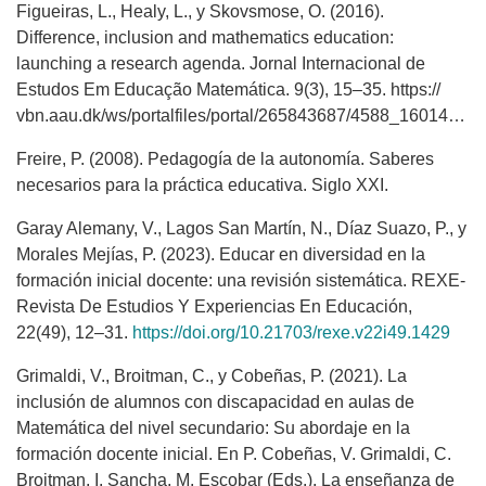
Figueiras, L., Healy, L., y Skovsmose, O. (2016).
Difference, inclusion and mathematics education:
launching a research agenda. Jornal Internacional de
Estudos Em Educação Matemática. 9(3), 15–35. https://
vbn.aau.dk/ws/portalfiles/portal/265843687/4588_16014_1_PB.pdf
Freire, P. (2008). Pedagogía de la autonomía. Saberes
necesarios para la práctica educativa. Siglo XXI.
Garay Alemany, V., Lagos San Martín, N., Díaz Suazo, P., y
Morales Mejías, P. (2023). Educar en diversidad en la
formación inicial docente: una revisión sistemática. REXE-
Revista De Estudios Y Experiencias En Educación,
22(49), 12–31.
https://doi.org/10.21703/rexe.v22i49.1429
Grimaldi, V., Broitman, C., y Cobeñas, P. (2021). La
inclusión de alumnos con discapacidad en aulas de
Matemática del nivel secundario: Su abordaje en la
formación docente inicial. En P. Cobeñas, V. Grimaldi, C.
Broitman, I. Sancha, M. Escobar (Eds.), La enseñanza de