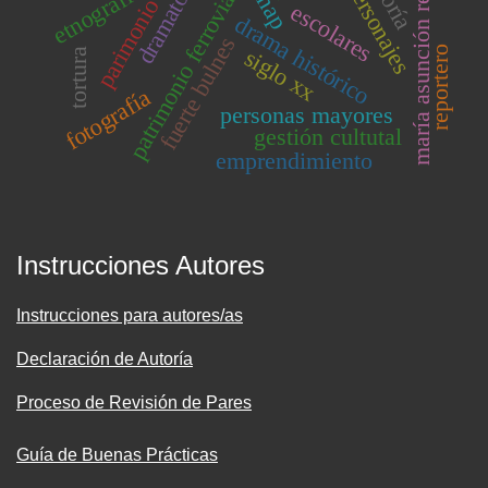
maría asunción requena
dramatología
patrimonio ferroviario
teoría
etnografía
enap
escolares
drama histórico
fuerte bulnes
reportero
siglo xx
tortura
fotografía
personas mayores
gestión cultutal
emprendimiento
Instrucciones Autores
Instrucciones para autores/as
Declaración de Autoría
Proceso de Revisión de Pares
Guía de Buenas Prácticas