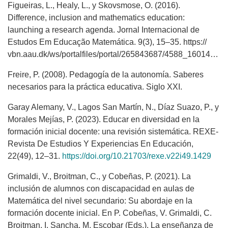
Figueiras, L., Healy, L., y Skovsmose, O. (2016).
Difference, inclusion and mathematics education:
launching a research agenda. Jornal Internacional de
Estudos Em Educação Matemática. 9(3), 15–35. https://
vbn.aau.dk/ws/portalfiles/portal/265843687/4588_16014_1_PB.pdf
Freire, P. (2008). Pedagogía de la autonomía. Saberes
necesarios para la práctica educativa. Siglo XXI.
Garay Alemany, V., Lagos San Martín, N., Díaz Suazo, P., y
Morales Mejías, P. (2023). Educar en diversidad en la
formación inicial docente: una revisión sistemática. REXE-
Revista De Estudios Y Experiencias En Educación,
22(49), 12–31.
https://doi.org/10.21703/rexe.v22i49.1429
Grimaldi, V., Broitman, C., y Cobeñas, P. (2021). La
inclusión de alumnos con discapacidad en aulas de
Matemática del nivel secundario: Su abordaje en la
formación docente inicial. En P. Cobeñas, V. Grimaldi, C.
Broitman, I. Sancha, M. Escobar (Eds.), La enseñanza de