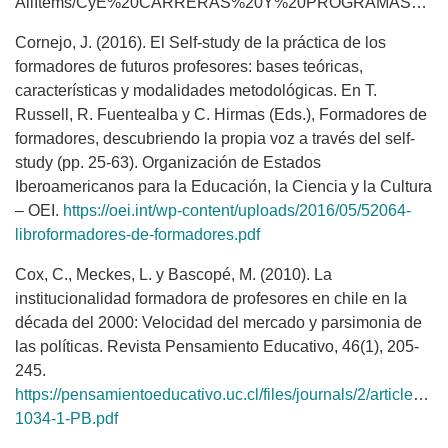
AllItems/CyE%20CARRERAS%20Y%20PROGRAMAS%20DE%20PEDAGOG%C3%8DA.pdf
Cornejo, J. (2016). El Self-study de la práctica de los
formadores de futuros profesores: bases teóricas,
características y modalidades metodológicas. En T.
Russell, R. Fuentealba y C. Hirmas (Eds.), Formadores de
formadores, descubriendo la propia voz a través del self-
study (pp. 25-63). Organización de Estados
Iberoamericanos para la Educación, la Ciencia y la Cultura
– OEI.
https://oei.int/wp-content/uploads/2016/05/52064-
libroformadores-de-formadores.pdf
Cox, C., Meckes, L. y Bascopé, M. (2010). La
institucionalidad formadora de profesores en chile en la
década del 2000: Velocidad del mercado y parsimonia de
las políticas. Revista Pensamiento Educativo, 46(1), 205-
245.
https://pensamientoeducativo.uc.cl/files/journals/2/articles/46
1034-1-PB.pdf