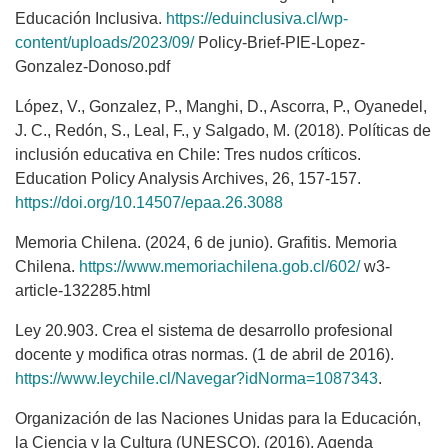
Educación Inclusiva.
https://eduinclusiva.cl/wp-
content/uploads/2023/09/
Policy-Brief-PIE-Lopez-
Gonzalez-Donoso.pdf
López, V., Gonzalez, P., Manghi, D., Ascorra, P., Oyanedel,
J. C., Redón, S., Leal, F., y Salgado, M. (2018). Políticas de
inclusión educativa en Chile: Tres nudos críticos.
Education Policy Analysis Archives, 26, 157-157.
https://doi.org/10.14507/epaa.26.3088
Memoria Chilena. (2024, 6 de junio). Grafitis. Memoria
Chilena.
https://www.memoriachilena.gob.cl/602/
w3-
article-132285.html
Ley 20.903. Crea el sistema de desarrollo profesional
docente y modifica otras normas. (1 de abril de 2016).
https://www.leychile.cl/Navegar?idNorma=1087343
.
Organización de las Naciones Unidas para la Educación,
la Ciencia y la Cultura (UNESCO). (2016). Agenda