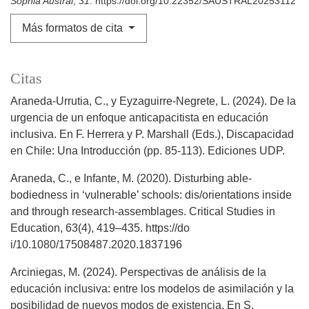
Sophia Austral
,
31
. https://doi.org/10.22352/SAUSTRAL20253112
Más formatos de cita
Citas
Araneda-Urrutia, C., y Eyzaguirre-Negrete, L. (2024). De la
urgencia de un enfoque anticapacitista en educación
inclusiva. En F. Herrera y P. Marshall (Eds.), Discapacidad
en Chile: Una Introducción (pp. 85-113). Ediciones UDP.
Araneda, C., e Infante, M. (2020). Disturbing able-
bodiedness in ‘vulnerable’ schools: dis/orientations inside
and through research-assemblages. Critical Studies in
Education, 63(4), 419–435. https://do
i/10.1080/17508487.2020.1837196
Arciniegas, M. (2024). Perspectivas de análisis de la
educación inclusiva: entre los modelos de asimilación y la
posibilidad de nuevos modos de existencia. En S.