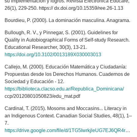
su implementación y logros. Revista Electrónica Educare,
26(1), 229-250. https:// dx.doi.org/10.15359/ree.26-1.13
Bourdieu, P. (2000). La dominación masculina. Anagrama.
Bullough, R. V., y Pinnegar, S. (2001). Guidelines for
Quality in Autobiographical Forms of Self-study Research.
Educational Researcher, 30(3), 13-21.
https://doi.org/10.3102/0013189X030003013
Callejo, M. (2000). Educación Matemática y Ciudadanía:
Propuestas desde los Derechos Humanos. Cuadernos de
Sociedad y Educación - 12.
https://biblioteca.clacso.edu.ar/Republica_Dominicana/
ccp/20120801050823/edu_mat.pdf
Cardinal, T. (2015). Mosoms and Moccasins... Literacy in
an Indigenous Context. Canadian Social Studies, 48(1), 1–
7.
https://drive.google.com/file/d/1TG5IwrkjleUG7EJ6QR4rvnyEAOKaCV9E/view