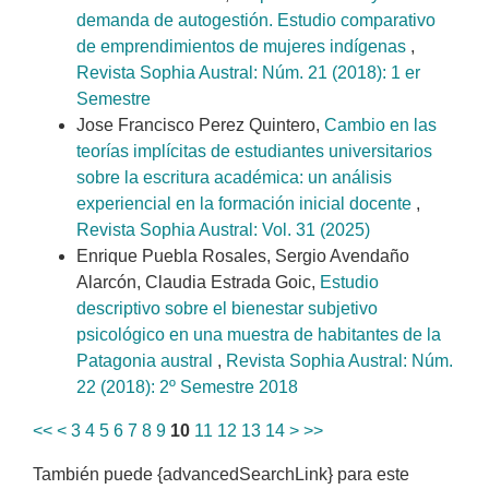
demanda de autogestión. Estudio comparativo
de emprendimientos de mujeres indígenas
,
Revista Sophia Austral: Núm. 21 (2018): 1 er
Semestre
Jose Francisco Perez Quintero,
Cambio en las
teorías implícitas de estudiantes universitarios
sobre la escritura académica: un análisis
experiencial en la formación inicial docente
,
Revista Sophia Austral: Vol. 31 (2025)
Enrique Puebla Rosales, Sergio Avendaño
Alarcón, Claudia Estrada Goic,
Estudio
descriptivo sobre el bienestar subjetivo
psicológico en una muestra de habitantes de la
Patagonia austral
,
Revista Sophia Austral: Núm.
22 (2018): 2º Semestre 2018
<<
<
3
4
5
6
7
8
9
10
11
12
13
14
>
>>
También puede {advancedSearchLink} para este