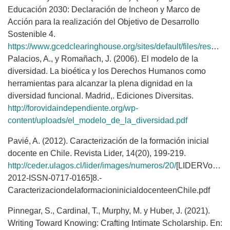
Educación 2030: Declaración de Incheon y Marco de
Acción para la realización del Objetivo de Desarrollo
Sostenible 4.
https://www.gcedclearinghouse.org/sites/default/files/resources/245656s.pdf
Palacios, A., y Romañach, J. (2006). El modelo de la
diversidad. La bioética y los Derechos Humanos como
herramientas para alcanzar la plena dignidad en la
diversidad funcional. Madrid,. Ediciones Diversitas.
http://forovidaindependiente.org/wp-
content/uploads/el_modelo_de_la_diversidad.pdf
Pavié, A. (2012). Caracterización de la formación inicial
docente en Chile. Revista Lider, 14(20), 199-219.
http://ceder.ulagos.cl/lider/images/numeros/20/
[LIDERVol20
2012-ISSN-0717-0165]8.-
CaracterizaciondelaformacioninicialdocenteenChile.pdf
Pinnegar, S., Cardinal, T., Murphy, M. y Huber, J. (2021).
Writing Toward Knowing: Crafting Intimate Scholarship. En: