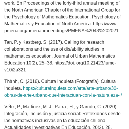
work. En Proceedings of the forty-third annual meeting of
the North American Chapter of the International Group for
the Psychology of Mathematics Education. Psychology of
Mathematics y Education of North America. https://www.
pmena.org/pmenaproceedings/PMENA%2043%202021%20Proceedings.pdf
Tan, P. y Kastberg, S. (2017). Calling for research
collaborations and the use of dis/ability studies in
mathematics education. Journal of Urban Mathematics
Education 10(2), 25–38. https://doi. org/10.21423/jume-
v10i2a321
Thành, C. (2016). Cultura inquieta (Fotografía). Cultura
Inquieta.
https://culturainquieta.com/arte/arte-urbano/30-
obras-de-arte-urbano-que-interactuan-con-la-naturaleza-i/
Véliz, P., Martínez, M. J., Parra , H., y Garrido, C. (2020).
Integración, inclusión y justicia social: Reflexiones desde
las normativas inclusivas en la educación chilena.
Actualidades Investigativas En Educación, 20(2), 28.