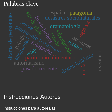
Palabras clave
españa
patagonia
sur de chile
drama de personajes
fuerte bulnes
desastres socionaturales
artista
siglo xx
dramatología
patrimonio ferroviario
salvaguarda
estado
paisaje
escolares
antiguedad
tortura
fotografía
enap
inventario
drama histórico
parimonio alimentario
autoritarismo
teoría
pasado reciente
Instrucciones Autores
Instrucciones para autores/as