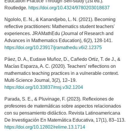
Education Practice Through Self-study (1st ed.).
Routledge.
https://doi.org/10.4324/9780203018637
Ngololo, E. N., & Kanandjebo, L. N. (2021). Becoming
reflective practitioners: Mathematics student teachers'
experiences. JRAMathEdu (Journal of Research and
Advances in Mathematics Education), 6(2), 128-141.
https://doi.org/10.23917/jramathedu.v6i2.12375
Páez, D. A., Eudave Muñoz, D., Cañedo Ortiz, T. de J., &
Macías Esparza, A. C. (2020). Teachers’ reflections on
mathematics teaching practices in a vulnerable context.
Multi-Science Journal, 3(2), 12–19.
https://doi.org/10.33837/msj.v3i2.1204
Parada, S. E., & Pluvinage, F. (2023). Reflexiones de
profesores de matemáticas sobre aspectos relacionados
con su pensamiento didáctico. Revista Latinoamericana
De Investigación En Matemática Educativa, 17(1), 83–113.
https://doi.org/10.12802/relime.13.1714