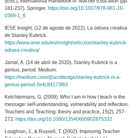
(Eds.), International Handbook of Teacher Education (pp.
181-237). Springer.
https://doi.org/10.1007/978-981-10-
0369-1_6
IESE Insight. (12 de agosto de 2022). La odisea creativa
de Stanley Kubrick.
https://www.iese.edu/es/insight/articulos/stanley-kubrick-
odisea-creativa/
Jamal, A. (14 de abril de 2020). Stanley Kubrick is a
genius, period. Medium.
https://medium.com/@acidtestgo/stanley-kubrick-is-a-
genius-period-2e4c84173f63
Kelchtermans, G. (2009). Who I am in how I teach is the
message: self-understanding, vulnerability and reflection.
Teachers and Teaching: theory and practice, 15(2), 257-
272.
https://doi.org/10.1080/13540600902875332
Loughran, J., & Russell, T. (2002). Improving Teacher