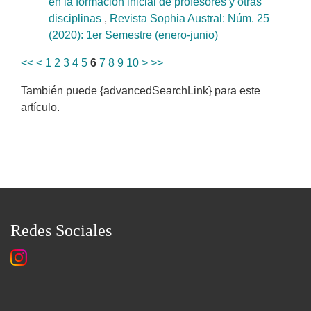
en la formación inicial de profesores y otras
disciplinas
,
Revista Sophia Austral: Núm. 25
(2020): 1er Semestre (enero-junio)
<<
<
1
2
3
4
5
6
7
8
9
10
>
>>
También puede {advancedSearchLink} para este
artículo.
Redes Sociales