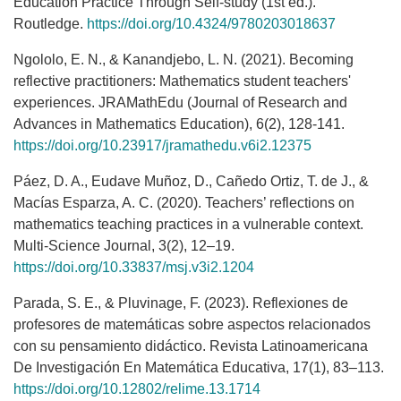
Education Practice Through Self-study (1st ed.).
Routledge.
https://doi.org/10.4324/9780203018637
Ngololo, E. N., & Kanandjebo, L. N. (2021). Becoming
reflective practitioners: Mathematics student teachers'
experiences. JRAMathEdu (Journal of Research and
Advances in Mathematics Education), 6(2), 128-141.
https://doi.org/10.23917/jramathedu.v6i2.12375
Páez, D. A., Eudave Muñoz, D., Cañedo Ortiz, T. de J., &
Macías Esparza, A. C. (2020). Teachers’ reflections on
mathematics teaching practices in a vulnerable context.
Multi-Science Journal, 3(2), 12–19.
https://doi.org/10.33837/msj.v3i2.1204
Parada, S. E., & Pluvinage, F. (2023). Reflexiones de
profesores de matemáticas sobre aspectos relacionados
con su pensamiento didáctico. Revista Latinoamericana
De Investigación En Matemática Educativa, 17(1), 83–113.
https://doi.org/10.12802/relime.13.1714