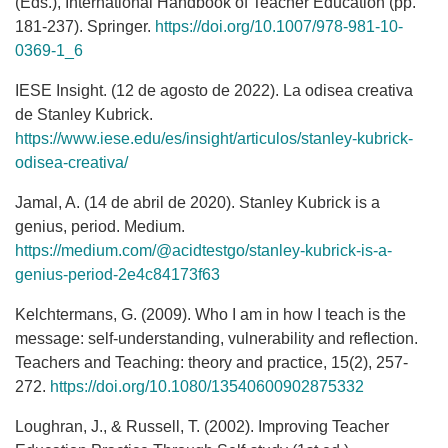
(Eds.), International Handbook of Teacher Education (pp.
181-237). Springer.
https://doi.org/10.1007/978-981-10-
0369-1_6
IESE Insight. (12 de agosto de 2022). La odisea creativa
de Stanley Kubrick.
https://www.iese.edu/es/insight/articulos/stanley-kubrick-
odisea-creativa/
Jamal, A. (14 de abril de 2020). Stanley Kubrick is a
genius, period. Medium.
https://medium.com/@acidtestgo/stanley-kubrick-is-a-
genius-period-2e4c84173f63
Kelchtermans, G. (2009). Who I am in how I teach is the
message: self-understanding, vulnerability and reflection.
Teachers and Teaching: theory and practice, 15(2), 257-
272.
https://doi.org/10.1080/13540600902875332
Loughran, J., & Russell, T. (2002). Improving Teacher