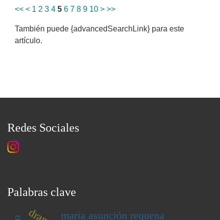
<<
<
1
2
3
4
5
6
7
8
9
10
>
>>
También puede {advancedSearchLink} para este
artículo.
Redes Sociales
Palabras clave
maría asunción requena