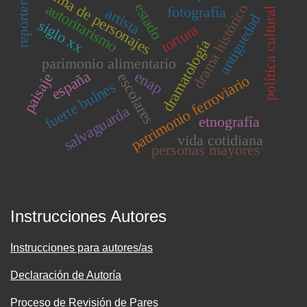
drama de personajes
reportero
estado
autoritarismo
drama histórico
fotografía
artista
política cultural
antiguedad
siglo xx
tortura
dramatología
parimonio alimentario
españa
enap
escolares
paisaje
patrimonio ferroviario
fuerte bulnes
salvaguarda
etnografía
vida cotidiana
personas mayores
Instrucciones Autores
Instrucciones para autores/as
Declaración de Autoría
Proceso de Revisión de Pares