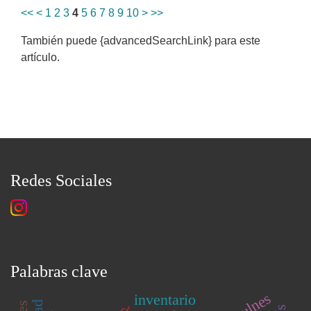
<<
<
1
2
3
4
5
6
7
8
9
10
>
>>
También puede {advancedSearchLink} para este
artículo.
Redes Sociales
Palabras clave
inventario