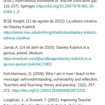
(Eds.), International Handbook of Teacher Education (pp.
181-237). Springer.
https://doi.org/10.1007/978-981-10-
0369-1_6
IESE Insight. (12 de agosto de 2022). La odisea creativa
de Stanley Kubrick.
https://www.iese.edu/es/insight/articulos/stanley-kubrick-
odisea-creativa/
Jamal, A. (14 de abril de 2020). Stanley Kubrick is a
genius, period. Medium.
https://medium.com/@acidtestgo/stanley-kubrick-is-a-
genius-period-2e4c84173f63
Kelchtermans, G. (2009). Who I am in how I teach is the
message: self-understanding, vulnerability and reflection.
Teachers and Teaching: theory and practice, 15(2), 257-
272.
https://doi.org/10.1080/13540600902875332
Loughran, J., & Russell, T. (2002). Improving Teacher