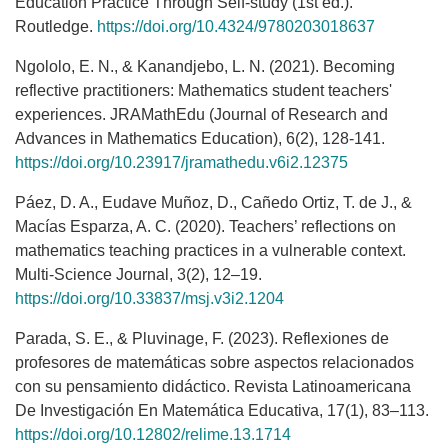
Education Practice Through Self-study (1st ed.).
Routledge.
https://doi.org/10.4324/9780203018637
Ngololo, E. N., & Kanandjebo, L. N. (2021). Becoming
reflective practitioners: Mathematics student teachers'
experiences. JRAMathEdu (Journal of Research and
Advances in Mathematics Education), 6(2), 128-141.
https://doi.org/10.23917/jramathedu.v6i2.12375
Páez, D. A., Eudave Muñoz, D., Cañedo Ortiz, T. de J., &
Macías Esparza, A. C. (2020). Teachers’ reflections on
mathematics teaching practices in a vulnerable context.
Multi-Science Journal, 3(2), 12–19.
https://doi.org/10.33837/msj.v3i2.1204
Parada, S. E., & Pluvinage, F. (2023). Reflexiones de
profesores de matemáticas sobre aspectos relacionados
con su pensamiento didáctico. Revista Latinoamericana
De Investigación En Matemática Educativa, 17(1), 83–113.
https://doi.org/10.12802/relime.13.1714