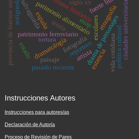
fuerte bulnes
antiguedad
provincia de buenos aires
drama histórico
ciudades universitarias
salvaguarda
siglo xx
parimonio alimentario
etnografía
españa
drama de personajes
escolares
enap
teoría
política cultural
patrimonio ferroviario
vida cotidiana
fotografía
tortura
dramatología
reportero
estado
estancia
artista
paisaje
pasado reciente
Instrucciones Autores
Instrucciones para autores/as
Declaración de Autoría
Proceso de Revisión de Pares