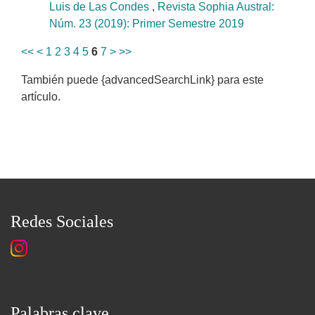
Luis de Las Condes
,
Revista Sophia Austral:
Núm. 23 (2019): Primer Semestre 2019
<<
<
1
2
3
4
5
6
7
>
>>
También puede {advancedSearchLink} para este
artículo.
Redes Sociales
Palabras clave