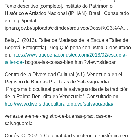
Texto descritivo [completo]. Instituto do Patrimônio
Histórico e Artístico Nacional (IPHAN), Brasil. Consultado
en: http://portal.
iphan.gov.br/uploads/ckfinder/arquivos/Dossi%C3%AA%20Fandango%20Caicara.pdf
Bela, J. (2013). Taller de Maderas de la Escuela Taller de
Bogotá [Fotografía]. Blog Qué pena con usted. Consultado
en:
https://www.quepenaconusted.com/2013/02/escuela-
taller-de-
bogota-las-cosas-bien.html?view=sidebar
Centro de la Diversidad Cultural (s.f.). Venezuela en el
Registro de Buenas Prácticas de Sal- vaguardia:
“Programa biocultural para la salvaguardia de la tradición
de la Palma Ben- dita en Venezuela”. Consultado en:
http://www.diversidadcultural.gob.ve/salvaguardia/
venezuela-en-el-registro-de-buenas-practicas-de-
salvaguardia
Cortés, C. (2021). Colonialidad y violencia epistémica en