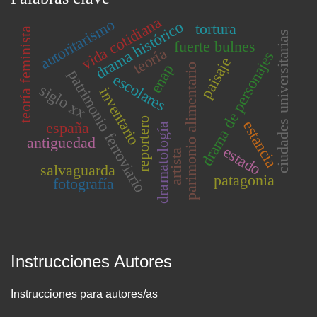
vida cotidiana
autoritarismo
drama histórico
tortura
teoría feminista
ciudades universitarias
fuerte bulnes
teoría
drama de personajes
paisaje
parimonio alimentario
enap
patrimonio ferroviario
escolares
siglo xx
inventario
reportero
estancia
españa
dramatología
antiguedad
estado
artista
salvaguarda
patagonia
fotografía
Instrucciones Autores
Instrucciones para autores/as