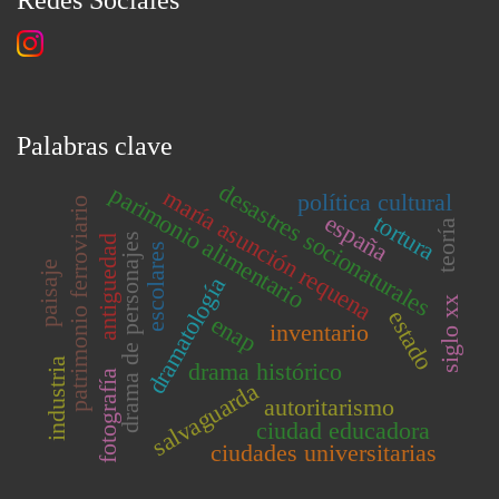
Redes Sociales
Palabras clave
desastres socionaturales
parimonio alimentario
maría asunción requena
política cultural
patrimonio ferroviario
españa
tortura
teoría
drama de personajes
antiguedad
escolares
paisaje
dramatología
siglo xx
estado
enap
inventario
industria
drama histórico
fotografía
salvaguarda
autoritarismo
ciudad educadora
ciudades universitarias