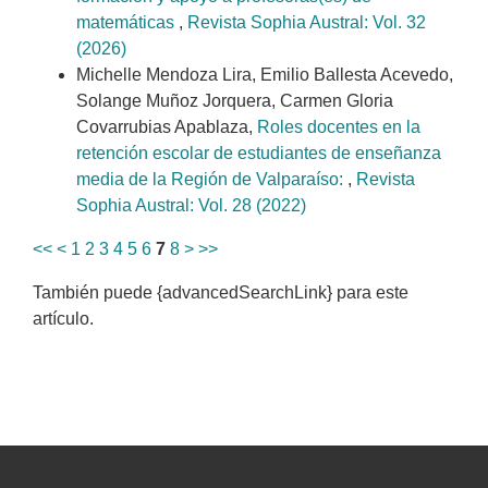
matemáticas
,
Revista Sophia Austral: Vol. 32
(2026)
Michelle Mendoza Lira, Emilio Ballesta Acevedo,
Solange Muñoz Jorquera, Carmen Gloria
Covarrubias Apablaza,
Roles docentes en la
retención escolar de estudiantes de enseñanza
media de la Región de Valparaíso:
,
Revista
Sophia Austral: Vol. 28 (2022)
<<
<
1
2
3
4
5
6
7
8
>
>>
También puede {advancedSearchLink} para este
artículo.