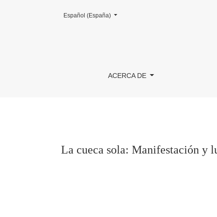
Cambiar el idioma. El actual es:
Español (España)
La cueca sola: Manifestación y lugar de mem
ACERCA DE
La cueca sola: Manifestación y