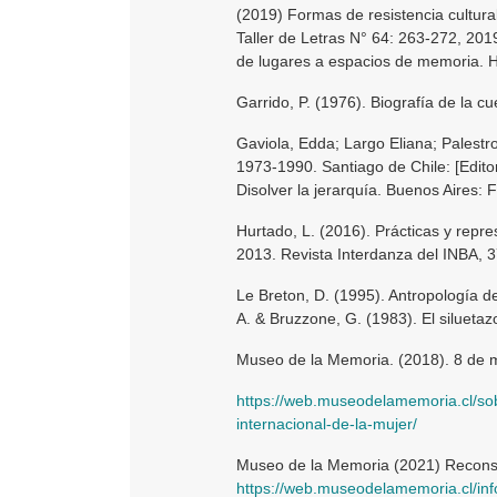
(2019) Formas de resistencia cultur
Taller de Letras N° 64: 263-272, 2019
de lugares a espacios de memoria. H
Garrido, P. (1976). Biografía de la c
Gaviola, Edda; Largo Eliana; Palestr
1973-1990. Santiago de Chile: [Editor
Disolver la jerarquía. Buenos Aires:
Hurtado, L. (2016). Prácticas y repr
2013. Revista Interdanza del INBA, 3
Le Breton, D. (1995). Antropología d
A. & Bruzzone, G. (1983). El siluetaz
Museo de la Memoria. (2018). 8 de m
https://web.museodelamemoria.cl/sob
internacional-de-la-mujer/
Museo de la Memoria (2021) Recons
https://web.museodelamemoria.cl/in