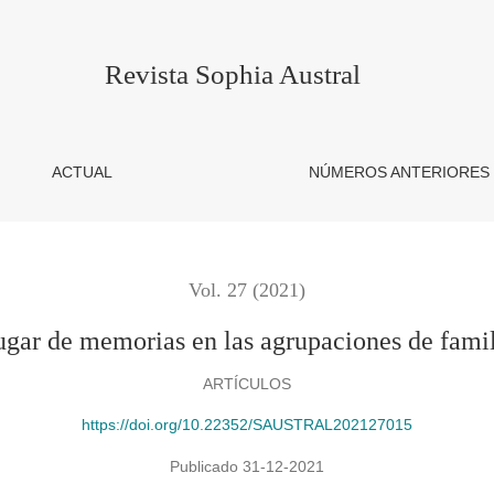
orias en las agrupaciones de familiares de DD.DD y #NiUnaMen
Revista Sophia Austral
ACTUAL
NÚMEROS ANTERIORES
Vol. 27 (2021)
 lugar de memorias en las agrupaciones de fa
ARTÍCULOS
https://doi.org/10.22352/SAUSTRAL202127015
Publicado 31-12-2021