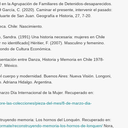
al en la Agrupación de Familiares de Detenidos-desaparecidos.
 García, C. (2020). Caminar el presente, intervenir el pasado:
uarte de San Juan. Geografía e Historia, 27, 7-20.
ueca. Chile: Nascimiento.
o, Sandra. (1991) Una historia necesaria: mujeres en Chile
 no identificado] Héritier, F. (2007). Masculino y femenino.
 Fondo de Cultura Económica.
esentación entre Danza, Historia y Memoria en Chile 1978-
7. México.
el cuerpo y modernidad. Buenos Aires: Nueva Visión. Longoni,
o. Adriana Hidalgo. Argentina.
arzo Día Internacional de la Mujer. Recuperado en:
re-las-colecciones/pieza-del-mes/8-de-marzo-dia-
truyendo memoria: Los hornos del Lonquén. Recuperado en:
formate/reconstruyendo-memoria-los-hornos-de-lonquen/
Nora,