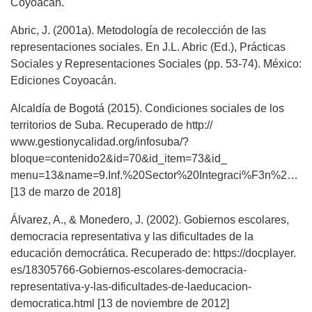
Coyoacán.
Abric, J. (2001a). Metodología de recolección de las
representaciones sociales. En J.L. Abric (Ed.), Prácticas
Sociales y Representaciones Sociales (pp. 53-74). México:
Ediciones Coyoacán.
Alcaldía de Bogotá (2015). Condiciones sociales de los
territorios de Suba. Recuperado de http://
www.gestionycalidad.org/infosuba/?
bloque=contenido2&id=70&id_item=73&id_
menu=13&name=9.Inf.%20Sector%20Integraci%F3n%20Soc
[13 de marzo de 2018]
Álvarez, A., & Monedero, J. (2002). Gobiernos escolares,
democracia representativa y las dificultades de la
educación democrática. Recuperado de: https://docplayer.
es/18305766-Gobiernos-escolares-democracia-
representativa-y-las-dificultades-de-laeducacion-
democratica.html [13 de noviembre de 2012]