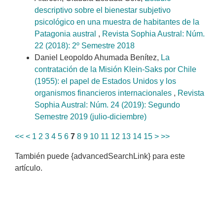
descriptivo sobre el bienestar subjetivo
psicológico en una muestra de habitantes de la
Patagonia austral
,
Revista Sophia Austral: Núm.
22 (2018): 2º Semestre 2018
Daniel Leopoldo Ahumada Benítez,
La
contratación de la Misión Klein-Saks por Chile
(1955): el papel de Estados Unidos y los
organismos financieros internacionales
,
Revista
Sophia Austral: Núm. 24 (2019): Segundo
Semestre 2019 (julio-diciembre)
<<
<
1
2
3
4
5
6
7
8
9
10
11
12
13
14
15
>
>>
También puede {advancedSearchLink} para este
artículo.