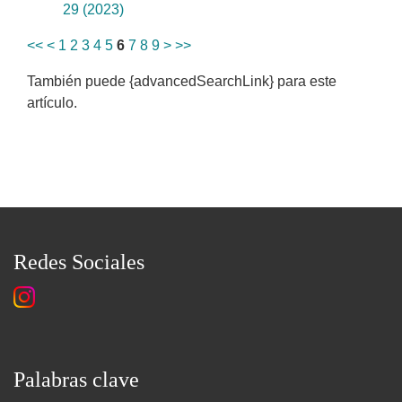
29 (2023)
<<
<
1
2
3
4
5
6
7
8
9
>
>>
También puede {advancedSearchLink} para este
artículo.
Redes Sociales
Palabras clave