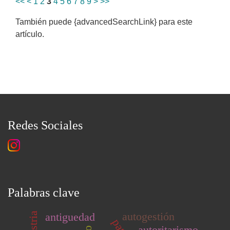
<<
<
1
2
3
4
5
6
7
8
9
>
>>
También puede {advancedSearchLink} para este
artículo.
Redes Sociales
Palabras clave
autogestión
antiguedad
autoritarismo