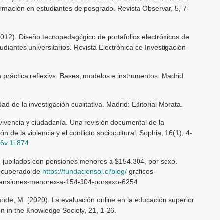
formación en estudiantes de posgrado. Revista Observar, 5, 7-
(2012). Diseño tecnopedagógico de portafolios electrónicos de
diantes universitarios. Revista Electrónica de Investigación
práctica reflexiva: Bases, modelos e instrumentos. Madrid:
dad de la investigación cualitativa. Madrid: Editorial Morata.
nvivencia y ciudadanía. Una revisión documental de la
 de la violencia y el conflicto sociocultural. Sophia, 16(1), 4-
16v.1i.874
e jubilados con pensiones menores a $154.304, por sexo.
Recuperado de
https://fundacionsol.cl/blog/
graficos-
-pensiones-menores-a-154-304-porsexo-6254
Grande, M. (2020). La evaluación online en la educación superior
n in the Knowledge Society, 21, 1-26.