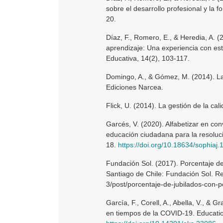
sobre el desarrollo profesional y la 
20.
Díaz, F., Romero, E., & Heredia, A. 
aprendizaje: Una experiencia con estu
Educativa, 14(2), 103-117.
Domingo, A., & Gómez, M. (2014). La 
Ediciones Narcea.
Flick, U. (2014). La gestión de la cali
Garcés, V. (2020). Alfabetizar en co
educación ciudadana para la resolución
18.
https://doi.org/10.18634/sophiaj.
Fundación Sol. (2017). Porcentaje d
Santiago de Chile: Fundación Sol. 
3/post/porcentaje-de-jubilados-con
García, F., Corell, A., Abella, V., & 
en tiempos de la COVID-19. Educatio