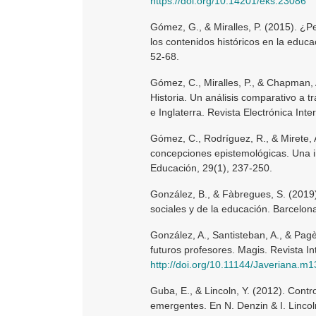
https://doi.org/10.14201/eks.23086
Gómez, G., & Miralles, P. (2015). ¿
los contenidos históricos en la educa
52-68.
Gómez, C., Miralles, P., & Chapman, 
Historia. Un análisis comparativo a 
e Inglaterra. Revista Electrónica Int
Gómez, C., Rodríguez, R., & Mirete, 
concepciones epistemológicas. Una i
Educación, 29(1), 237-250.
González, B., & Fàbregues, S. (2019).
sociales y de la educación. Barcelona
González, A., Santisteban, A., & Pagè
futuros profesores. Magis. Revista In
http://doi.org/10.11144/Javeriana.m1
Guba, E., & Lincoln, Y. (2012). Cont
emergentes. En N. Denzin & I. Lincoln