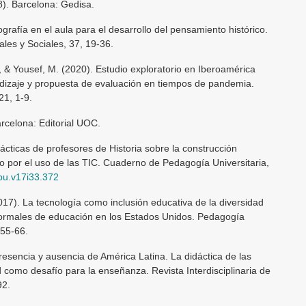
78). Barcelona: Gedisa.
ografía en el aula para el desarrollo del pensamiento histórico.
ales y Sociales, 37, 19-36.
, & Yousef, M. (2020). Estudio exploratorio en Iberoamérica
izaje y propuesta de evaluación en tiempos de pandemia.
21, 1-9.
arcelona: Editorial UOC.
cticas de profesores de Historia sobre la construcción
do por el uso de las TIC. Cuaderno de Pedagogía Universitaria,
cpu.v17i33.372
2017). La tecnología como inclusión educativa de la diversidad
nformales de educación en los Estados Unidos. Pedagogía
 55-66.
resencia y ausencia de América Latina. La didáctica de las
dad como desafío para la enseñanza. Revista Interdisciplinaria de
92.