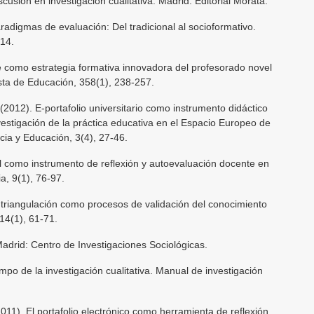
cusión en investigación cualitativa. Madrid: Editorial Morata.
radigmas de evaluación: Del tradicional al socioformativo.
-14.
te como estrategia formativa innovadora del profesorado novel
ista de Educación, 358(1), 238-257.
 (2012). E-portafolio universitario como instrumento didáctico
nvestigación de la práctica educativa en el Espacio Europeo de
cia y Educación, 3(4), 27-46.
tal como instrumento de reflexión y autoevaluación docente en
a, 9(1), 76-97.
y triangulación como procesos de validación del conocimiento
 14(1), 61-71.
Madrid: Centro de Investigaciones Sociológicas.
ampo de la investigación cualitativa. Manual de investigación
2011). El portafolio electrónico como herramienta de reflexión