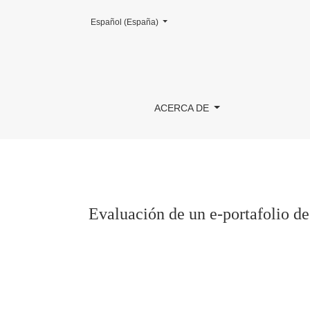
Cambiar el idioma. El actual es:
Español (España)
Evaluación de un e-portafolio de recursos ped
ACERCA DE
Evaluación de un e-portafolio de