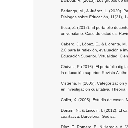
Barbour, R. (2013). Los grupos de dis
Berlanga, M., & Juárez, L. (2020). Pa
Diálogos sobre Educación, 11(21), 1
Bozu, Z. (2012). El portafolio docen
universitario: Caso de estudios. Rev
Cabero, J., López, E., & Llorente, M.
2.0 para la reflexión, evaluación e i
Educación Superior. Virtualidad, Cien
Chávez, P. (2016). El portafolio digi
la educación superior. Revista Alethei
Cisterna, F. (2005). Categorización 
en investigación cualitativa. Theoria,
Coller, X. (2005). Estudio de casos. 
Denzin, N., & Lincoln, I. (2012). El c
cualitativa. Barcelona: Gedisa.
Díaz, F., Romero, E., & Heredia, A. (