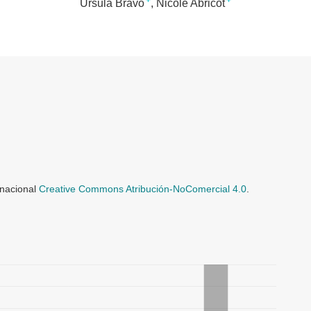
+
+
Úrsula Bravo
Nicole Abricot
rnacional
Creative Commons Atribución-NoComercial 4.0
.