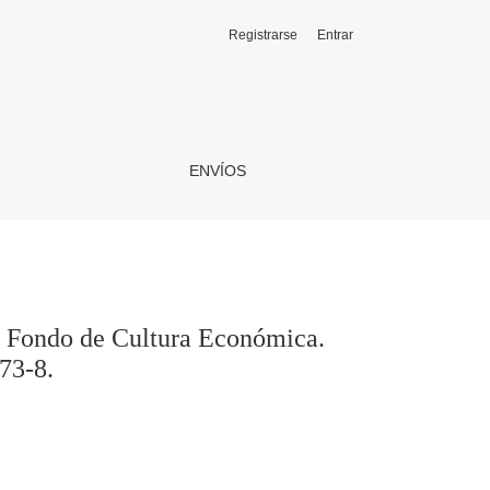
Registrarse
Entrar
ntiago, 2018, 183 páginas. ISBN: 978-956-289-173-8.
ENVÍOS
h. Fondo de Cultura Económica.
73-8.