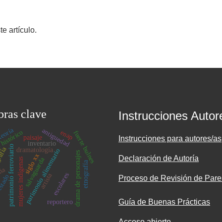
 artículo.
bras clave
Instrucciones Autor
teoría
antiguedad
histórico
enap
fuerte bulnes
paisaje
Instrucciones para autores/as
inventario
patrimonio ferroviario
afía
dramatología
parimonio alimentario
drama de personajes
siglo xx
Declaración de Autoría
salvaguarda
mujeres indígenas
etnografía
aña
escolares
artista
stado
Proceso de Revisión de Pare
Guía de Buenas Prácticas
reportero
Acceso abierto