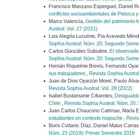
Francisco Manzano Esperguel, Daniel 
conflictos socioambientales de Petorca 
Marco Valencia,
Gestión del patrimonio 
Austral: Vol. 27 (2021)
Luis Alegría Lucuime, Pia Acevedo Mén
Sophia Austral: Núm. 20: Segundo Seme
Carlos Gonzáles Subiabre,
El observador
Sophia Austral: Núm. 20: Segundo Seme
Hernán Riquelme Brevis, Fernando Oyar
sus trabajadores
,
Revista Sophia Austra
Juan de Dios Oyarzún Morel, Paulo Álva
Revista Sophia Austral: Vol. 28 (2022)
Isabel Bustamante Cifuentes,
Desigualda
Chile
,
Revista Sophia Austral: Núm. 20
Juan Carlos Chaucono Catrinao, María 
estudiantes en contexto mapuche
,
Revis
Boris Cvitanic Díaz, Daniel Matus Carra
Núm. 23 (2019): Primer Semestre 2019