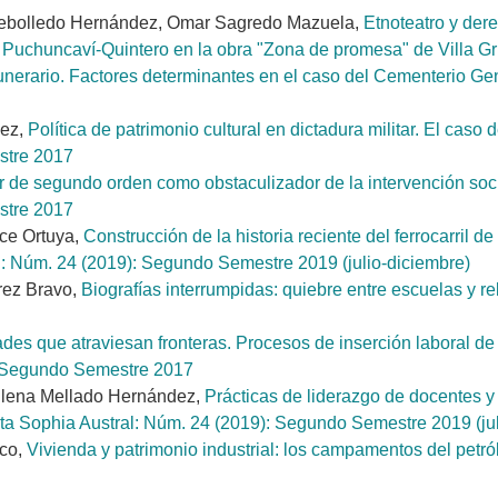
Rebolledo Hernández, Omar Sagredo Mazuela,
Etnoteatro y der
y Puchuncaví-Quintero en la obra "Zona de promesa" de Villa G
funerario. Factores determinantes en el caso del Cementerio G
dez,
Política de patrimonio cultural en dictadura militar. El ca
stre 2017
 de segundo orden como obstaculizador de la intervención soci
stre 2017
ce Ortuya,
Construcción de la historia reciente del ferrocarril 
l: Núm. 24 (2019): Segundo Semestre 2019 (julio-diciembre)
rez Bravo,
Biografías interrumpidas: quiebre entre escuelas y r
des que atraviesan fronteras. Procesos de inserción laboral de
: Segundo Semestre 2017
Elena Mellado Hernández,
Prácticas de liderazgo de docentes y
ta Sophia Austral: Núm. 24 (2019): Segundo Semestre 2019 (jul
sco,
Vivienda y patrimonio industrial: los campamentos del pet