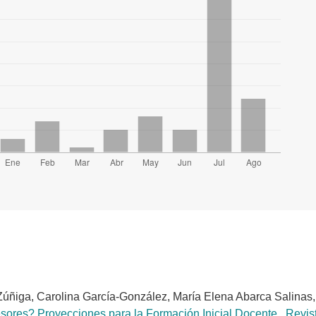
Zúñiga, Carolina García-González, María Elena Abarca Salinas
fesores? Proyecciones para la Formación Inicial Docente
,
Revist