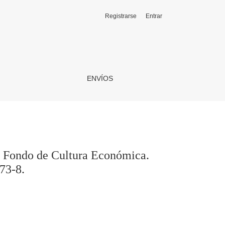
Registrarse
Entrar
ntiago, 2018, 183 páginas. ISBN: 978-956-289-173-8.
ENVÍOS
h. Fondo de Cultura Económica.
73-8.