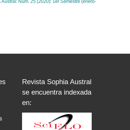
 Austral: Núm. 25 (2020): 1er Semestre (enero-
es
Revista Sophia Austral
se encuentra indexada
en:
s