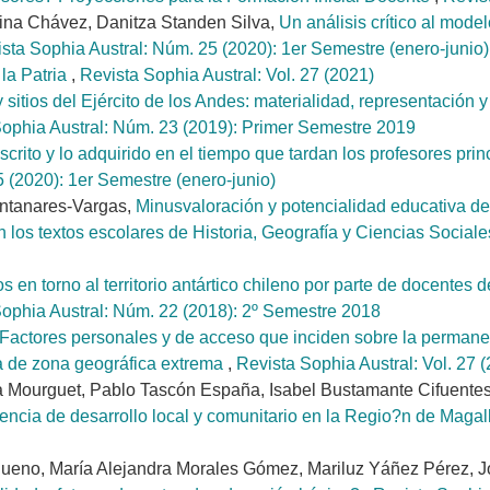
olina Chávez, Danitza Standen Silva,
Un análisis crítico al mode
sta Sophia Austral: Núm. 25 (2020): 1er Semestre (enero-junio)
la Patria
,
Revista Sophia Austral: Vol. 27 (2021)
itios del Ejército de los Andes: materialidad, representación y 
Sophia Austral: Núm. 23 (2019): Primer Semestre 2019
dscrito y lo adquirido en el tiempo que tardan los profesores pri
 (2020): 1er Semestre (enero-junio)
ontanares-Vargas,
Minusvaloración y potencialidad educativa de 
 los textos escolares de Historia, Geografía y Ciencias Social
s en torno al territorio antártico chileno por parte de docentes 
ophia Austral: Núm. 22 (2018): 2º Semestre 2018
Factores personales y de acceso que inciden sobre la permanen
a de zona geográfica extrema
,
Revista Sophia Austral: Vol. 27 
 Mourguet, Pablo Tascón España, Isabel Bustamante Cifuentes,
riencia de desarrollo local y comunitario en la Regio?n de Maga
eno, María Alejandra Morales Gómez, Mariluz Yáñez Pérez, Jo