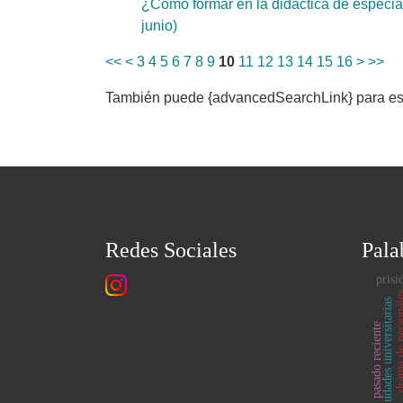
¿Cómo formar en la didáctica de especia
junio)
<<
<
3
4
5
6
7
8
9
10
11
12
13
14
15
16
>
>>
También puede {advancedSearchLink} para este
Redes Sociales
Pala
prisi
drama de per
ciudades universitarias
pasado reciente