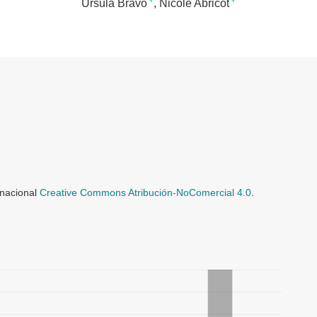
+
+
Úrsula Bravo
Nicole Abricot
rnacional
Creative Commons Atribución-NoComercial 4.0
.