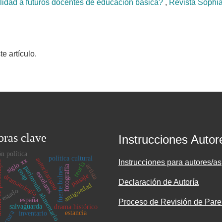
lidad a futuros docentes de educación básica?
,
Revista Sophia
 artículo.
bras clave
Instrucciones Autor
ón política
política cultural
autoritarismo
siglo xx
Instrucciones para autores/as
sonajes
teoría
artista
fotografía
parimonio alimentario
fuerte bulnes
enap
escolares
paisaje
dramatología
Declaración de Autoría
antiguedad
estado
españa
Proceso de Revisión de Pare
salvaguarda
drama histórico
tortura
estancia
inventario