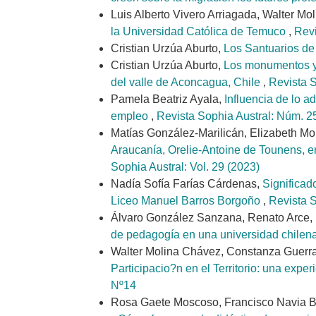
Luis Alberto Vivero Arriagada, Walter M
la Universidad Católica de Temuco
,
Revi
Cristian Urzúa Aburto,
Los Santuarios de 
Cristian Urzúa Aburto,
Los monumentos y s
del valle de Aconcagua, Chile
,
Revista 
Pamela Beatriz Ayala,
Influencia de lo a
empleo
,
Revista Sophia Austral: Núm. 25
Matías González-Marilicán, Elizabeth M
Araucanía, Orelie-Antoine de Tounens, en
Sophia Austral: Vol. 29 (2023)
Nadía Sofía Farías Cárdenas,
Significado
Liceo Manuel Barros Borgoño
,
Revista S
Álvaro González Sanzana, Renato Arce,
de pedagogía en una universidad chilen
Walter Molina Chávez, Constanza Guerra
Participacio?n en el Territorio: una expe
Nº14
Rosa Gaete Moscoso, Francisco Navia Bu