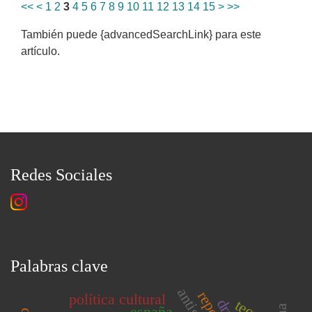
<<
<
1
2
3
4
5
6
7
8
9
10
11
12
13
14
15
>
>>
También puede {advancedSearchLink} para este
artículo.
Redes Sociales
Palabras clave
política cultural