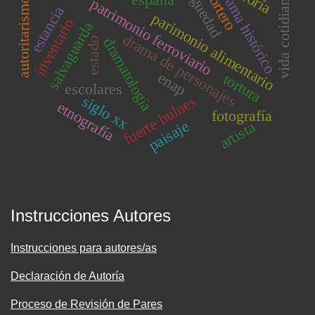
antiguedad
reportero
drama histórico
teoría
vida cotidiana
españa
patrimonio ferroviario
autoritarismo
estancia
parimonio alimentario
inventario
salvaguarda
drama de personajes
dramatología
estado
enap
tortura
escolares
siglo xx
fuerte bulnes
etnografía
fotografía
paisaje
artista
Instrucciones Autores
Instrucciones para autores/as
Declaración de Autoría
Proceso de Revisión de Pares