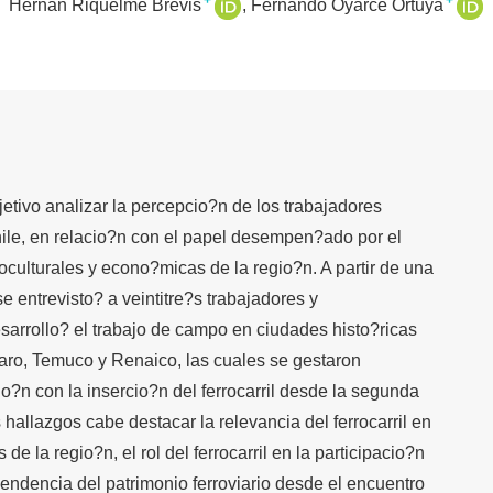
+
+
Hernán Riquelme Brevis
Fernando Oyarce Ortuya
bjetivo analizar la percepcio?n de los trabajadores
hile, en relacio?n con el papel desempen?ado por el
ioculturales y econo?micas de la regio?n. A partir de una
e entrevisto? a veintitre?s trabajadores y
esarrollo? el trabajo de campo en ciudades histo?ricas
taro, Temuco y Renaico, las cuales se gestaron
cio?n con la insercio?n del ferrocarril desde la segunda
 hallazgos cabe destacar la relevancia del ferrocarril en
 de la regio?n, el rol del ferrocarril en la participacio?n
cendencia del patrimonio ferroviario desde el encuentro