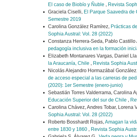
El caso de Biobío y Ñuble
,
Revista Sophi
Graciela Ciselli,
El Parque Saavedra de C
Semestre 2019
Carolina González Ramírez,
Prácticas de
Sophia Austral: Vol. 28 (2022)
Constanza Herrera-Seda, Pablo Castillo
pedagogía inclusiva en la formación inic
Elizabeth Montanares Vargas, Daniel Lla
la Araucanía, Chile
,
Revista Sophia Aust
Nicolás Alejandro Hormazábal González, 
de acceso especial a las carreras de ped
(2020): 1er Semestre (enero-junio)
Sebastián Torres Valderrama, Carolina A
Educación Superior del sur de Chile
,
Rev
Carolina Chávez, Andres Tobar, Lorena 
Sophia Austral: Vol. 28 (2022)
Roberto Bosshardt Rojas,
Amagan la vida
entre 1830 y 1860
,
Revista Sophia Austr
Gabriela S. Álvarez G.,
Veda negra y Mund