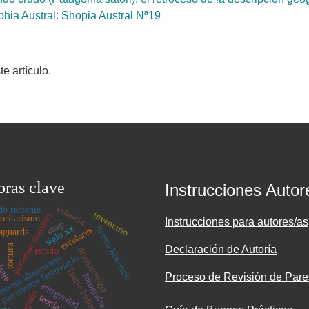
hia Austral: Shopia Austral Nª19
 artículo.
bras clave
Instrucciones Autor
estancia
do reciente
inventario
personas mayores
toritarismo
Instrucciones para autores/as
enap
siglo xx
drama histórico
escolares
vaguarda
tortura
Declaración de Autoría
dramatología
estado
monio alimentario
patrimonio ferroviario
saje
fuerte bulnes
fotografía
Proceso de Revisión de Pare
antiguedad
españa
teoría