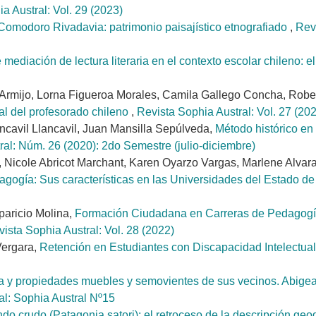
a Austral: Vol. 29 (2023)
omodoro Rivadavia: patrimonio paisajístico etnografiado
,
Rev
 mediación de lectura literaria en el contexto escolar chileno:
 Armijo, Lorna Figueroa Morales, Camila Gallego Concha, Robe
ial del profesorado chileno
,
Revista Sophia Austral: Vol. 27 (20
ncavil Llancavil, Juan Mansilla Sepúlveda,
Método histórico en 
ral: Núm. 26 (2020): 2do Semestre (julio-diciembre)
Nicole Abricot Marchant, Karen Oyarzo Vargas, Marlene Alvara
agogía: Sus características en las Universidades del Estado d
paricio Molina,
Formación Ciudadana en Carreras de Pedagogía:
ista Sophia Austral: Vol. 28 (2022)
Vergara,
Retención en Estudiantes con Discapacidad Intelectua
 y propiedades muebles y semovientes de sus vecinos. Abigeat
al: Sophia Austral Nº15
o crudo (Patagonia satori): el retroceso de la descripción geográ