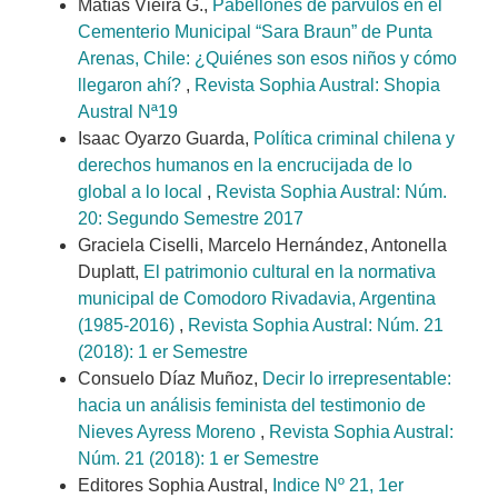
Matías Vieira G.,
Pabellones de párvulos en el
Cementerio Municipal “Sara Braun” de Punta
Arenas, Chile: ¿Quiénes son esos niños y cómo
llegaron ahí?
,
Revista Sophia Austral: Shopia
Austral Nª19
Isaac Oyarzo Guarda,
Política criminal chilena y
derechos humanos en la encrucijada de lo
global a lo local
,
Revista Sophia Austral: Núm.
20: Segundo Semestre 2017
Graciela Ciselli, Marcelo Hernández, Antonella
Duplatt,
El patrimonio cultural en la normativa
municipal de Comodoro Rivadavia, Argentina
(1985-2016)
,
Revista Sophia Austral: Núm. 21
(2018): 1 er Semestre
Consuelo Díaz Muñoz,
Decir lo irrepresentable:
hacia un análisis feminista del testimonio de
Nieves Ayress Moreno
,
Revista Sophia Austral:
Núm. 21 (2018): 1 er Semestre
Editores Sophia Austral,
Indice Nº 21, 1er