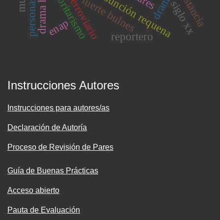
maría asunción requena
autoritarismo
estancia
fuerte bulnes
siglo xx
enap
reportero
Instrucciones Autores
Instrucciones para autores/as
Declaración de Autoría
Proceso de Revisión de Pares
Guía de Buenas Prácticas
Acceso abierto
Pauta de Evaluación