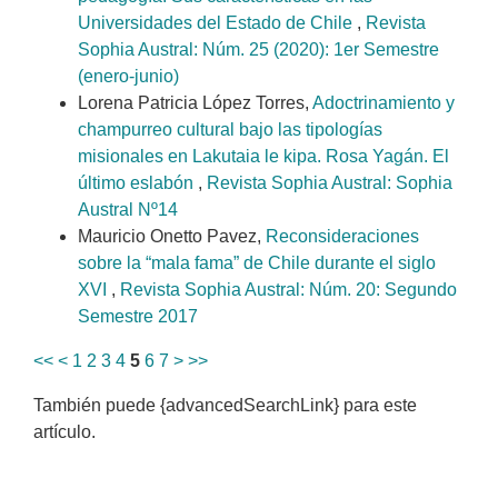
Universidades del Estado de Chile
,
Revista
Sophia Austral: Núm. 25 (2020): 1er Semestre
(enero-junio)
Lorena Patricia López Torres,
Adoctrinamiento y
champurreo cultural bajo las tipologías
misionales en Lakutaia le kipa. Rosa Yagán. El
último eslabón
,
Revista Sophia Austral: Sophia
Austral Nº14
Mauricio Onetto Pavez,
Reconsideraciones
sobre la “mala fama” de Chile durante el siglo
XVI
,
Revista Sophia Austral: Núm. 20: Segundo
Semestre 2017
<<
<
1
2
3
4
5
6
7
>
>>
También puede {advancedSearchLink} para este
artículo.