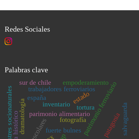
Redes Sociales
Palabras clave
sur de chile
empoderamiento
patrimonio ferroviario
trabajadores ferroviarios
desastres socionaturales
estado
españa
dramatología
inventario
salvaguarda
tortura
parimonio alimentario
drama histórico
patagonia
fotografía
escolares
fuerte bulnes