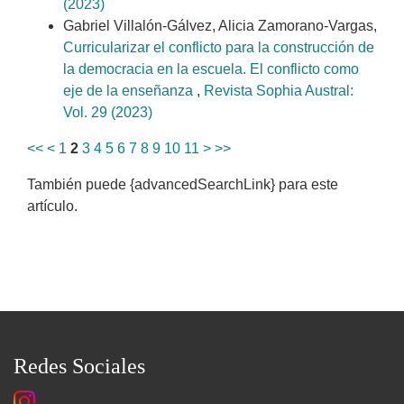
(2023)
Gabriel Villalón-Gálvez, Alicia Zamorano-Vargas,
Curricularizar el conflicto para la construcción de
la democracia en la escuela. El conflicto como
eje de la enseñanza
,
Revista Sophia Austral:
Vol. 29 (2023)
<<
<
1
2
3
4
5
6
7
8
9
10
11
>
>>
También puede {advancedSearchLink} para este
artículo.
Redes Sociales