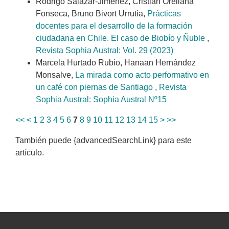
Rodrigo Salazar-Jiménez, Cristian Orellana
Fonseca, Bruno Bivort Urrutia,
Prácticas
docentes para el desarrollo de la formación
ciudadana en Chile. El caso de Biobío y Ñuble
,
Revista Sophia Austral: Vol. 29 (2023)
Marcela Hurtado Rubio, Hanaan Hernández
Monsalve,
La mirada como acto performativo en
un café con piernas de Santiago
,
Revista
Sophia Austral: Sophia Austral Nº15
<<
<
1
2
3
4
5
6
7
8
9
10
11
12
13
14
15
>
>>
También puede {advancedSearchLink} para este
artículo.