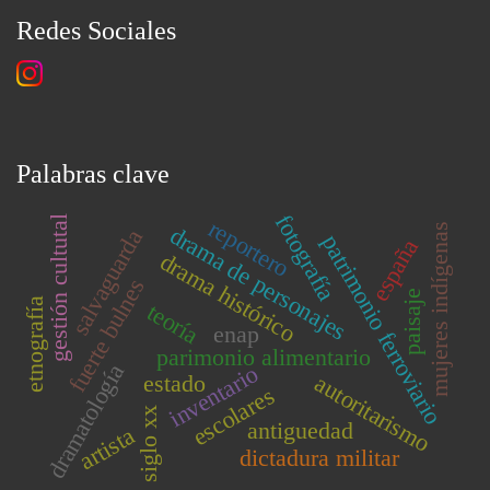
Redes Sociales
Palabras clave
fotografía
gestión cultutal
reportero
mujeres indígenas
drama de personajes
salvaguarda
patrimonio ferroviario
españa
drama histórico
fuerte bulnes
paisaje
etnografía
teoría
enap
parimonio alimentario
dramatología
inventario
autoritarismo
estado
escolares
siglo xx
antiguedad
artista
dictadura militar