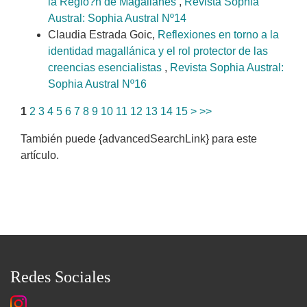
la Regio?n de Magallanes
,
Revista Sophia
Austral: Sophia Austral Nº14
Claudia Estrada Goic,
Reflexiones en torno a la
identidad magallánica y el rol protector de las
creencias esencialistas
,
Revista Sophia Austral:
Sophia Austral Nº16
1
2
3
4
5
6
7
8
9
10
11
12
13
14
15
>
>>
También puede {advancedSearchLink} para este
artículo.
Redes Sociales