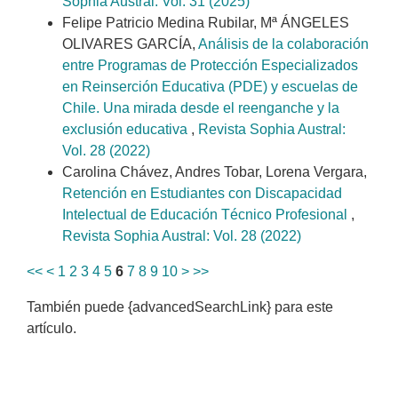
Sophia Austral: Vol. 31 (2025)
Felipe Patricio Medina Rubilar, Mª ÁNGELES
OLIVARES GARCÍA,
Análisis de la colaboración
entre Programas de Protección Especializados
en Reinserción Educativa (PDE) y escuelas de
Chile. Una mirada desde el reenganche y la
exclusión educativa
,
Revista Sophia Austral:
Vol. 28 (2022)
Carolina Chávez, Andres Tobar, Lorena Vergara,
Retención en Estudiantes con Discapacidad
Intelectual de Educación Técnico Profesional
,
Revista Sophia Austral: Vol. 28 (2022)
<<
<
1
2
3
4
5
6
7
8
9
10
>
>>
También puede {advancedSearchLink} para este
artículo.