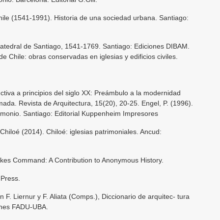
ile (1541-1991). Historia de una sociedad urbana. Santiago:
Catedral de Santiago, 1541-1769. Santiago: Ediciones DIBAM.
de Chile: obras conservadas en iglesias y edificios civiles.
ctiva a principios del siglo XX: Preámbulo a la modernidad
mada. Revista de Arquitectura, 15(20), 20-25. Engel, P. (1996).
trimonio. Santiago: Editorial Kuppenheim Impresores
hiloé (2014). Chiloé: iglesias patrimoniales. Ancud:
akes Command: A Contribution to Anonymous History.
 Press.
n F. Liernur y F. Aliata (Comps.), Diccionario de arquitec- tura
iones FADU-UBA.