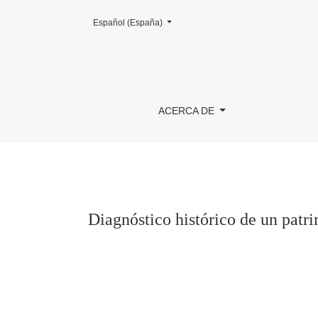
Cambiar el idioma. El actual es:
Español (España)
Diagnóstico histórico de un patrimonio arquite
ACERCA DE
Diagnóstico histórico de un patri