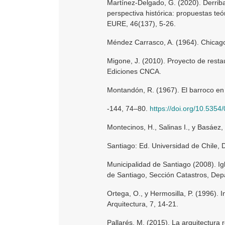
Martínez-Delgado, G. (2020). Derriba
perspectiva histórica: propuestas teó
EURE, 46(137), 5-26.
Méndez Carrasco, A. (1964). Chicago 
Migone, J. (2010). Proyecto de resta
Ediciones CNCA.
Montandón, R. (1967). El barroco en 
-144, 74–80.
https://doi.org/10.535
Montecinos, H., Salinas I., y Basáez,
Santiago: Ed. Universidad de Chile, D
Municipalidad de Santiago (2008). Ig
de Santiago, Sección Catastros, Dep
Ortega, O., y Hermosilla, P. (1996). I
Arquitectura, 7, 14-21.
Pallarés, M. (2015). La arquitectura