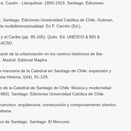
ra: Cautín - Llanquihue: 1850-1919. Santiago: Ediciones
é. Santiago: Ediciones Universidad Católica de Chile. Gutman,
a multidimensionalidad. En F. Carrión (Ed.),
a y el Caribe (pp. 95-105). Quito. Ed. UNESCO & BID &
FLACSO.
cto de la urbanización en los centros históricos de Ibe-
 Madrid: Editorial Mapfre.
 La manzana de la Catedral en Santiago de Chile: expansión y
ta Historia, I(44), 91-129.
no de la Catedral de Santiago de Chile: Música y modernidad
60). Santiago: Ediciones Universidad Católica de Chile.
Francisco: arquitectura, construcción y comportamiento sísmico
Cabana.
os de Santiago. Santiago: El Mercurio.