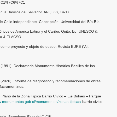
1%7C1%7C6%7C1
en la Basílica del Salvador. ARQ, 88, 14-17.
de Chile independiente. Concepción: Universidad del Bío-Bío.
stóricos de América Latina y el Caribe. Quito: Ed. UNESCO &
cia & FLACSO.
co como proyecto y objeto de deseo. Revista EURE (Vol.
1991). Declaratoria Monumento Histórico Basílica de los
2020). Informe de diagnóstico y recomendaciones de obras
 Sacramentinos.
lano de la Zona Típica Barrio Cívico – Eje Bulnes – Parque
ww.monumentos.gob.cl/monumentos/zonas-tipicas/
barrio-civico-
nio. Barcelona: Editorial G.Gili.