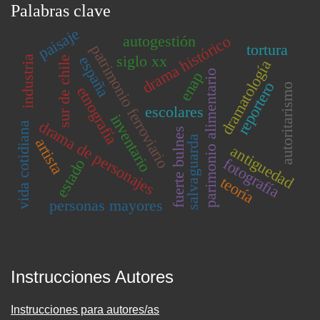
Palabras clave
paisaje
autogestión
drama histórico
tortura
patrimonio ferroviario
siglo xx
españa
industria
sur de chile
dramatología
parimonio alimentario
enap
reportero
autoritarismo
etnografía
escolares
inventario
drama de personajes
vida cotidiana
fuerte bulnes
salvaguarda
artista
antiguedad
fotografía
estado
teoría
personas mayores
Instrucciones Autores
Instrucciones para autores/as