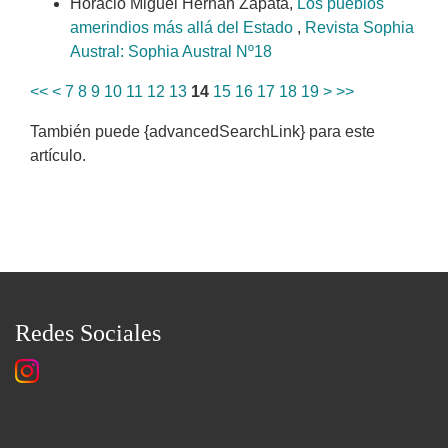
Horacio Miguel Hernan Zapata,
Los pueblos
amerindios más allá del Estado
,
Revista Sophia
Austral: Sophia Austral Nº18
<<
<
7
8
9
10
11
12
13
14
15
16
17
18
19
>
>>
También puede {advancedSearchLink} para este
artículo.
Redes Sociales