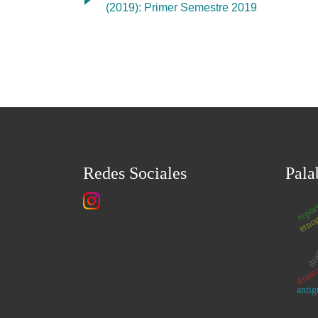
(2019): Primer Semestre 2019
Redes Sociales
Pala
repor
etnog
dram
drama
anti