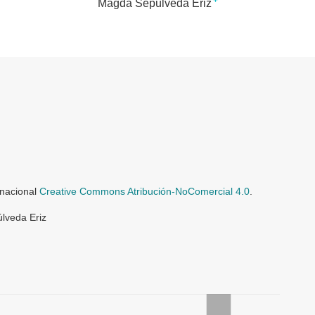
+
Magda Sepúlveda Eriz
rnacional
Creative Commons Atribución-NoComercial 4.0
.
lveda Eriz