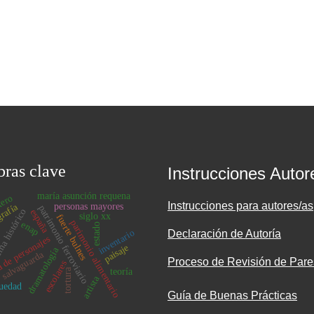
bras clave
Instrucciones Autor
maría asunción requena
tero
Instrucciones para autores/as
personas mayores
rafía
patrimonio ferroviario
a histórico
españa
siglo xx
fuerte bulnes
parimonio alimentario
enap
estado
inventario
Declaración de Autoría
 de personajes
paisaje
dramatología
salvaguarda
Proceso de Revisión de Pare
escolares
teoría
tortura
artista
guedad
Guía de Buenas Prácticas