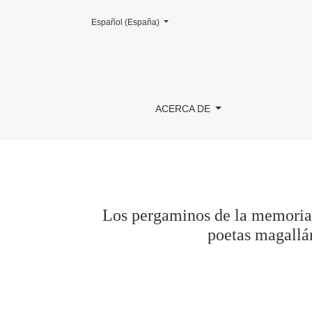
Cambiar el idioma. El actual es:
Español (España)
Los pergaminos de la memoria. El genocidio in
ACERCA DE
Los pergaminos de la memoria. 
poetas magallá