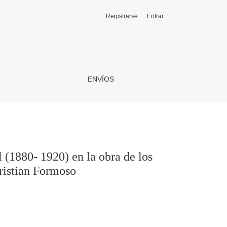
Registrarse
Entrar
 poetas magallánicos Juan Pablo Riveros, Pavel Oyarzún y Chri
ENVÍOS
 (1880- 1920) en la obra de los
ristian Formoso