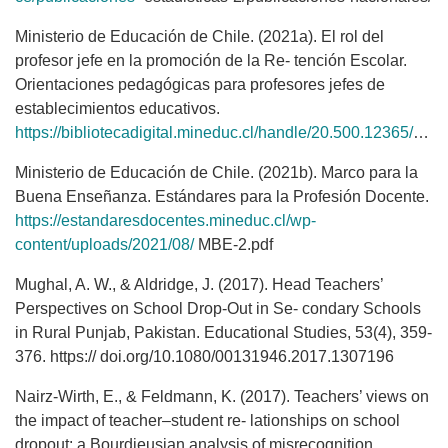
Ministerio de Educación de Chile. (2021a). El rol del
profesor jefe en la promoción de la Re- tención Escolar.
Orientaciones pedagógicas para profesores jefes de
establecimientos educativos.
https://bibliotecadigital.mineduc.cl/handle/20.500.12365/18901
Ministerio de Educación de Chile. (2021b). Marco para la
Buena Enseñanza. Estándares para la Profesión Docente.
https://estandaresdocentes.mineduc.cl/wp-
content/uploads/2021/08/
MBE-2.pdf
Mughal, A. W., & Aldridge, J. (2017). Head Teachers’
Perspectives on School Drop-Out in Se- condary Schools
in Rural Punjab, Pakistan. Educational Studies, 53(4), 359-
376. https:// doi.org/10.1080/00131946.2017.1307196
Nairz-Wirth, E., & Feldmann, K. (2017). Teachers’ views on
the impact of teacher–student re- lationships on school
dropout: a Bourdieusian analysis of misrecognition.