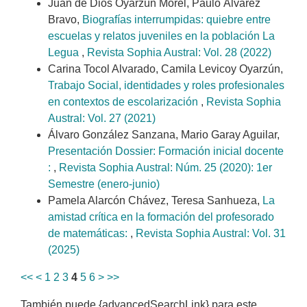
Juan de Dios Oyarzún Morel, Paulo Álvarez
Bravo,
Biografías interrumpidas: quiebre entre
escuelas y relatos juveniles en la población La
Legua
,
Revista Sophia Austral: Vol. 28 (2022)
Carina Tocol Alvarado, Camila Levicoy Oyarzún,
Trabajo Social, identidades y roles profesionales
en contextos de escolarización
,
Revista Sophia
Austral: Vol. 27 (2021)
Álvaro González Sanzana, Mario Garay Aguilar,
Presentación Dossier: Formación inicial docente
:
,
Revista Sophia Austral: Núm. 25 (2020): 1er
Semestre (enero-junio)
Pamela Alarcón Chávez, Teresa Sanhueza,
La
amistad crítica en la formación del profesorado
de matemáticas:
,
Revista Sophia Austral: Vol. 31
(2025)
<<
<
1
2
3
4
5
6
>
>>
También puede {advancedSearchLink} para este