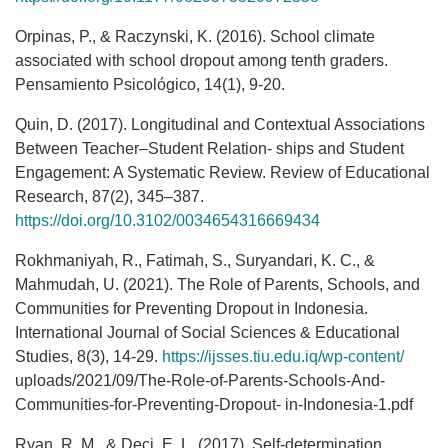
Orpinas, P., & Raczynski, K. (2016). School climate
associated with school dropout among tenth graders.
Pensamiento Psicológico, 14(1), 9-20.
Quin, D. (2017). Longitudinal and Contextual Associations
Between Teacher–Student Relation- ships and Student
Engagement: A Systematic Review. Review of Educational
Research, 87(2), 345–387.
https://doi.org/10.3102/0034654316669434
Rokhmaniyah, R., Fatimah, S., Suryandari, K. C., &
Mahmudah, U. (2021). The Role of Parents, Schools, and
Communities for Preventing Dropout in Indonesia.
International Journal of Social Sciences & Educational
Studies, 8(3), 14-29.
https://ijsses.tiu.edu.iq/wp-content/
uploads/2021/09/The-Role-of-Parents-Schools-And-
Communities-for-Preventing-Dropout- in-Indonesia-1.pdf
Ryan, R. M., & Deci, E. L. (2017). Self-determination