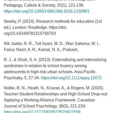
Pedagogy, Culture & Society, 25(1), 121-136.
https://doi.org/10.1080/14681366.2016.1230881
Newby, P. (2014). Research methods for education (1st
ed.). London: Routledge. https://doi.
org/10.4324/9781315758763
Nik Jaafar, N. R., Tuti Iryani, M. D., Wan Salwina, W. I.,
Fairuz Nazri, A. R., Kamal, N. A., Prakash,
R. J., & Shah, S. A. (2013). Externalizing and internalizing
syndromes in relation to school truancy among
adolescents in high-risk urban schools. Asia-Pacific
Psychiatry, 5, 27-34.
https://doi.org/10.1111/appy.12072
Noble, R. N., Heath, N., Krause, A., & Rogers, M. (2020).
Teacher-Student Relationships and High School Drop-out:
Applying a Working Alliance Framework. Canadian
Journal of School Psychology, 36(3), 221-234.
https://doi.org/10.1177/0829573520972558