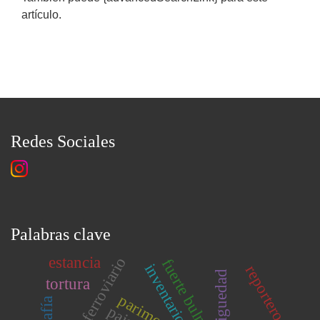
artículo.
Redes Sociales
Palabras clave
estancia
fuerte bulnes
inventario
reportero
antiguedad
tortura