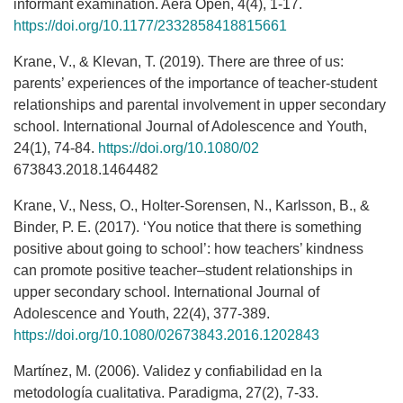
informant examination. Aera Open, 4(4), 1-17.
https://doi.org/10.1177/2332858418815661
Krane, V., & Klevan, T. (2019). There are three of us:
parents’ experiences of the importance of teacher-student
relationships and parental involvement in upper secondary
school. International Journal of Adolescence and Youth,
24(1), 74-84.
https://doi.org/10.1080/02
673843.2018.1464482
Krane, V., Ness, O., Holter-Sorensen, N., Karlsson, B., &
Binder, P. E. (2017). ‘You notice that there is something
positive about going to school’: how teachers’ kindness
can promote positive teacher–student relationships in
upper secondary school. International Journal of
Adolescence and Youth, 22(4), 377-389.
https://doi.org/10.1080/02673843.2016.1202843
Martínez, M. (2006). Validez y confiabilidad en la
metodología cualitativa. Paradigma, 27(2), 7-33.