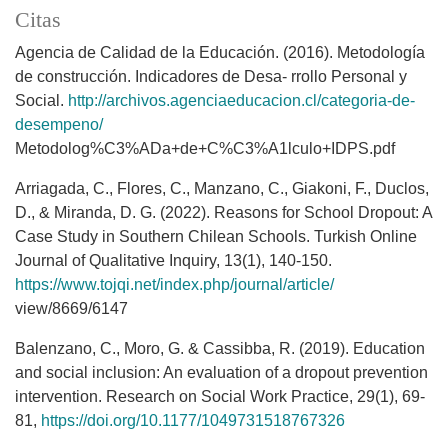
Citas
Agencia de Calidad de la Educación. (2016). Metodología
de construcción. Indicadores de Desa- rrollo Personal y
Social.
http://archivos.agenciaeducacion.cl/categoria-de-
desempeno/
Metodolog%C3%ADa+de+C%C3%A1lculo+IDPS.pdf
Arriagada, C., Flores, C., Manzano, C., Giakoni, F., Duclos,
D., & Miranda, D. G. (2022). Reasons for School Dropout: A
Case Study in Southern Chilean Schools. Turkish Online
Journal of Qualitative Inquiry, 13(1), 140-150.
https://www.tojqi.net/index.php/journal/article/
view/8669/6147
Balenzano, C., Moro, G. & Cassibba, R. (2019). Education
and social inclusion: An evaluation of a dropout prevention
intervention. Research on Social Work Practice, 29(1), 69-
81,
https://doi.org/10.1177/1049731518767326