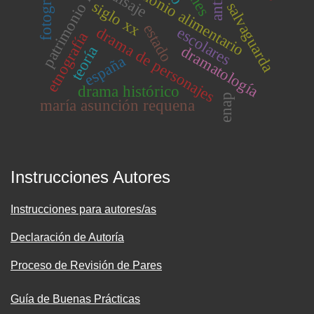
patrimonio ferroviario
parimonio alimentario
fotografía
paisaje
siglo xx
salvaguarda
estado
escolares
drama de personajes
etnografía
teoría
dramatología
españa
drama histórico
enap
maría asunción requena
Instrucciones Autores
Instrucciones para autores/as
Declaración de Autoría
Proceso de Revisión de Pares
Guía de Buenas Prácticas