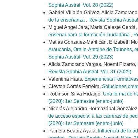
Sophia Austral: Vol. 28 (2022)
Gabriel Villalón-Gálvez, Alicia Zamoran
de la enseñanza
,
Revista Sophia Austral
Miguel Angel Jara, María Celeste Cerdá,
enseñar para la formación ciudadana
,
Re
Matías González-Marilicán, Elizabeth M
Araucanía, Orelie-Antoine de Tounens, en
Sophia Austral: Vol. 29 (2023)
Alicia Zamorano Vargas, Noemí Pizarro,
Revista Sophia Austral: Vol. 31 (2025)
Valentina Haas,
Experiencias Formativas
Cleyton Cortés Ferreira,
Soluciones creat
Robinson Silva Hidalgo,
Una forma de ha
(2020): 1er Semestre (enero-junio)
Nicolás Alejandro Hormazábal González, 
de acceso especial a las carreras de ped
(2020): 1er Semestre (enero-junio)
Pamela Beatriz Ayala,
Influencia de lo a