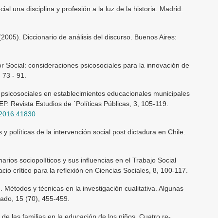
al una disciplina y profesión a la luz de la historia. Madrid:
005). Diccionario de análisis del discurso. Buenos Aires:
or Social: consideraciones psicosociales para la innovación de
 73 - 91.
s psicosociales en establecimientos educacionales muni­cipales
EP. Revista Estudios de ´Políticas Públicas, 3, 105-119.
.2016.41830
 y políticas de la intervención social post dictadura en Chile.
arios sociopolíticos y sus influencias en el Trabajo Social
o crítico para la reflexión en Ciencias Sociales, 8, 100-117.
 Métodos y técnicas en la investigación cualitativa. Al­gunas
ado, 15 (70), 455-459.
 de las familias en la educación de los niños. Cuatro re­