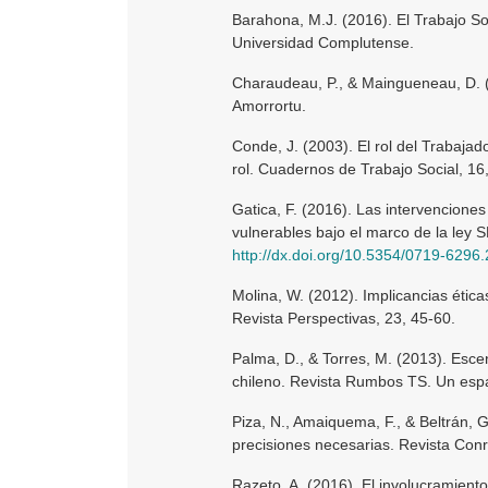
Barahona, M.J. (2016). El Trabajo Soci
Universidad Complutense.
Charaudeau, P., & Maingueneau, D. (2
Amorrortu.
Conde, J. (2003). El rol del Trabajad
rol. Cuadernos de Trabajo Social, 16,
Gatica, F. (2016). Las intervencione
vulnerables bajo el marco de la ley S
http://dx.doi.org/10.5354/0719-6296
Molina, W. (2012). Implicancias éticas
Revista Perspectivas, 23, 45-60.
Palma, D., & Torres, M. (2013). Escen
chileno. Revista Rumbos TS. Un espaci
Piza, N., Amaiquema, F., & Beltrán, G.
precisiones necesarias. Revista Conr
Razeto, A. (2016). El involucramiento