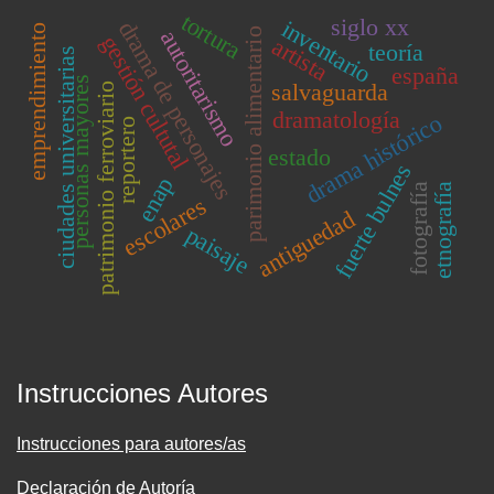
tortura
siglo xx
inventario
drama de personajes
emprendimiento
autoritarismo
parimonio alimentario
gestión cultutal
artista
teoría
ciudades universitarias
españa
personas mayores
salvaguarda
patrimonio ferroviario
dramatología
drama histórico
reportero
estado
fuerte bulnes
enap
etnografía
fotografía
escolares
antiguedad
paisaje
Instrucciones Autores
Instrucciones para autores/as
Declaración de Autoría