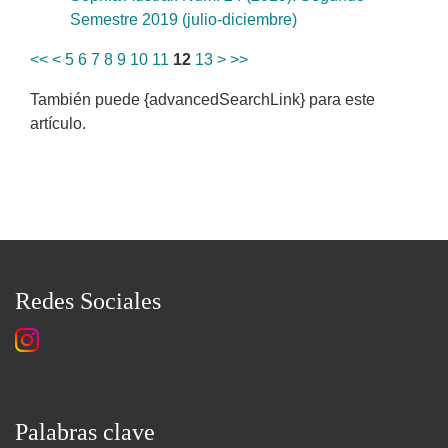
Semestre 2019 (julio-diciembre)
<<
<
5
6
7
8
9
10
11
12
13
>
>>
También puede {advancedSearchLink} para este
artículo.
Redes Sociales
Palabras clave