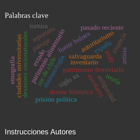
Palabras clave
tortura
pasado reciente
reportero
parimonio alimentario
autoritarismo
fuerte bulnes
desastres socionaturales
estancia
ciudades universitarias
paisaje
españa
artista
estado
enap
salvaguarda
dramatología
sur de chile
etnografía
inventario
patrimonio ferroviario
siglo xx
teoría
escolares
antiguedad
drama histórico
prisión política
Instrucciones Autores