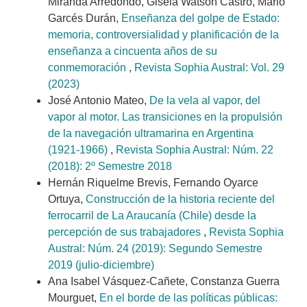
Miranda Arredondo, Gisela Watson Castro, Mario
Garcés Durán,
Enseñanza del golpe de Estado:
memoria, controversialidad y planificación de la
enseñanza a cincuenta años de su
conmemoración
,
Revista Sophia Austral: Vol. 29
(2023)
José Antonio Mateo,
De la vela al vapor, del
vapor al motor. Las transiciones en la propulsión
de la navegación ultramarina en Argentina
(1921-1966)
,
Revista Sophia Austral: Núm. 22
(2018): 2º Semestre 2018
Hernán Riquelme Brevis, Fernando Oyarce
Ortuya,
Construcción de la historia reciente del
ferrocarril de La Araucanía (Chile) desde la
percepción de sus trabajadores
,
Revista Sophia
Austral: Núm. 24 (2019): Segundo Semestre
2019 (julio-diciembre)
Ana Isabel Vásquez-Cañete, Constanza Guerra
Mourguet,
En el borde de las políticas públicas: