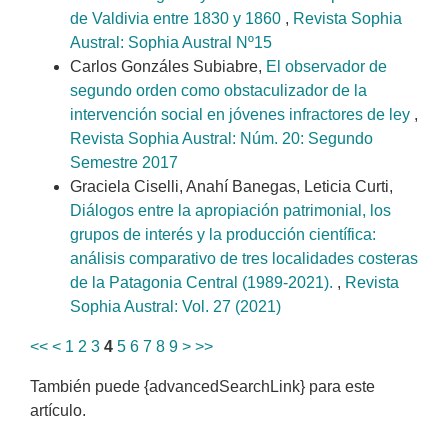
de Valdivia entre 1830 y 1860
,
Revista Sophia
Austral: Sophia Austral Nº15
Carlos Gonzáles Subiabre,
El observador de
segundo orden como obstaculizador de la
intervención social en jóvenes infractores de ley
,
Revista Sophia Austral: Núm. 20: Segundo
Semestre 2017
Graciela Ciselli, Anahí Banegas, Leticia Curti,
Diálogos entre la apropiación patrimonial, los
grupos de interés y la producción científica:
análisis comparativo de tres localidades costeras
de la Patagonia Central (1989-2021).
,
Revista
Sophia Austral: Vol. 27 (2021)
<<
<
1
2
3
4
5
6
7
8
9
>
>>
También puede {advancedSearchLink} para este
artículo.