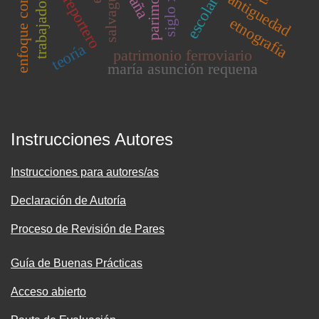
enfoque controversial
salvaguarda
escolares
siglo xx
antiguedad
reportero
etnografía
teoría
patrimonio ferroviario
maría asunción requena
Instrucciones Autores
Instrucciones para autores/as
Declaración de Autoría
Proceso de Revisión de Pares
Guía de Buenas Prácticas
Acceso abierto