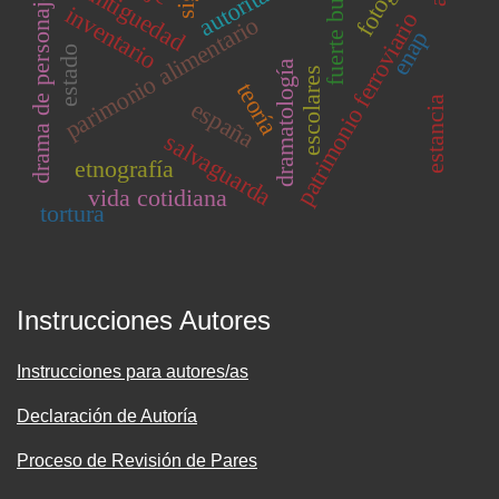
fuerte bulnes
antiguedad
drama de personajes
inventario
patrimonio ferroviario
parimonio alimentario
enap
estado
dramatología
escolares
teoría
estancia
españa
salvaguarda
etnografía
vida cotidiana
tortura
Instrucciones Autores
Instrucciones para autores/as
Declaración de Autoría
Proceso de Revisión de Pares