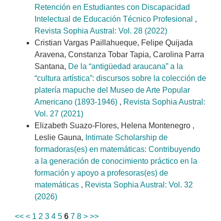
Retención en Estudiantes con Discapacidad
Intelectual de Educación Técnico Profesional
,
Revista Sophia Austral: Vol. 28 (2022)
Cristian Vargas Paillahueque, Felipe Quijada
Aravena, Constanza Tobar Tapia, Carolina Parra
Santana,
De la “antigüedad araucana” a la
“cultura artística”: discursos sobre la colección de
platería mapuche del Museo de Arte Popular
Americano (1893-1946)
,
Revista Sophia Austral:
Vol. 27 (2021)
Elizabeth Suazo-Flores, Helena Montenegro ,
Leslie Gauna,
Intimate Scholarship de
formadoras(es) en matemáticas: Contribuyendo
a la generación de conocimiento práctico en la
formación y apoyo a profesoras(es) de
matemáticas
,
Revista Sophia Austral: Vol. 32
(2026)
<<
<
1
2
3
4
5
6
7
8
>
>>