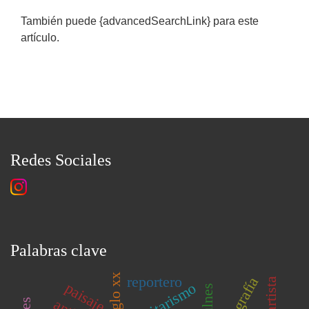
También puede {advancedSearchLink} para este
artículo.
Redes Sociales
Palabras clave
siglo xx
reportero
fotografía
artista
paisaje
autoritarismo