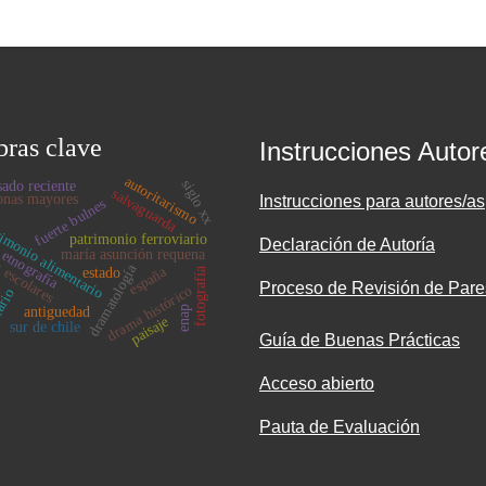
bras clave
Instrucciones Autor
autoritarismo
siglo xx
sado reciente
salvaguarda
onas mayores
Instrucciones para autores/as
fuerte bulnes
imonio alimentario
patrimonio ferroviario
Declaración de Autoría
maría asunción requena
etnografía
a
dramatología
españa
estado
escolares
fotografía
Proceso de Revisión de Pare
drama histórico
ario
a
enap
antiguedad
paisaje
sur de chile
Guía de Buenas Prácticas
Acceso abierto
Pauta de Evaluación