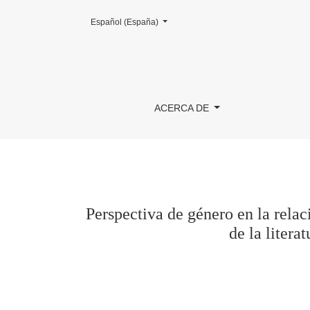
Cambiar el idioma. El actual es:
Español (España)
Perspectiva de género en la relación entre prof
ACERCA DE
Perspectiva de género en la relac
de la lit