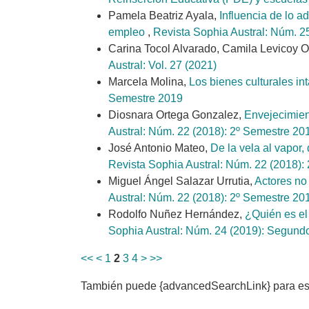
Pamela Beatriz Ayala,
Influencia de lo a
empleo
,
Revista Sophia Austral: Núm. 25
Carina Tocol Alvarado, Camila Levicoy 
Austral: Vol. 27 (2021)
Marcela Molina,
Los bienes culturales in
Semestre 2019
Diosnara Ortega Gonzalez,
Envejecimient
Austral: Núm. 22 (2018): 2º Semestre 20
José Antonio Mateo,
De la vela al vapor,
Revista Sophia Austral: Núm. 22 (2018):
Miguel Ángel Salazar Urrutia,
Actores no 
Austral: Núm. 22 (2018): 2º Semestre 20
Rodolfo Nuñez Hernández,
¿Quién es el
Sophia Austral: Núm. 24 (2019): Segundo
<<
<
1
2
3
4
>
>>
También puede {advancedSearchLink} para este