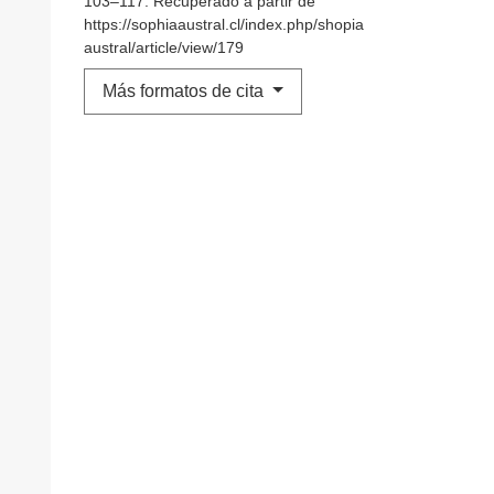
103–117. Recuperado a partir de
https://sophiaaustral.cl/index.php/shopia
austral/article/view/179
Más formatos de cita