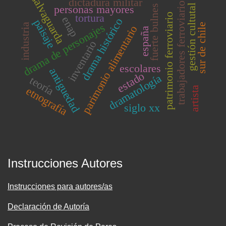
salvaguarda
trabajadores ferroviarios
dictadura militar
gestión cultutal
personas mayores
fuerte bulnes
tortura
patrimonio ferroviario
enap
drama histórico
paisaje
drama de personajes
sur de chile
industria
parimonio alimentario
españa
inventario
escolares
antiguedad
estado
dramatología
teoría
etnografía
artista
siglo xx
Instrucciones Autores
Instrucciones para autores/as
Declaración de Autoría