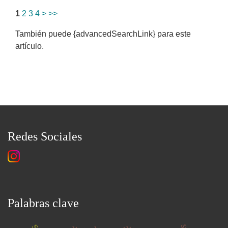
1
2
3
4
>
>>
También puede {advancedSearchLink} para este
artículo.
Redes Sociales
Palabras clave