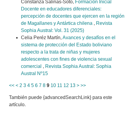
Constanza Salinas-Soto,
Formación Inicial
Docente en educadores diferenciales:
percepción de docentes que ejercen en la región
de Magallanes y Antártica chilena
,
Revista
Sophia Austral: Vol. 31 (2025)
Celia Peréz Martín,
Avances y desafíos en el
sistema de protección del Estado boliviano
respecto a la trata de niñas y mujeres
adolescentes con fines de violencia sexual
comercial
,
Revista Sophia Austral: Sophia
Austral Nº15
<<
<
2
3
4
5
6
7
8
9
10
11
12
13
>
>>
También puede {advancedSearchLink} para este
artículo.