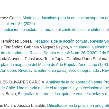
chez-García,
Modelos educativos para la educación superior en 
stral: Vol. 32 (2026)
 mediación de lectura literaria en el contexto escolar chileno:
 Hernández Correa,
Pedagogía de la acción común
,
Revista Sop
res Fernández, Gabriela Vásquez Leyton,
Vinculando la enseñan
ón de ciudadanos
,
Revista Sophia Austral: Núm. 26 (2020): 2do S
ijada Aravena, Constanza Tobar Tapia, Carolina Parra Santana
 de platería mapuche del Museo de Arte Popular Americano (189
omodoro Rivadavia: patrimonio paisajístico etnografiado
,
Rev
ÁNGELES OLIVARES GARCÍA,
Análisis de la colaboración entre P
de Chile. Una mirada desde el reenganche y la exclusión educ
rez Bravo,
Biografías interrumpidas: quiebre entre escuelas y r
n Martín, Jessica Elejalde,
Dificultades en la precisión ortográ