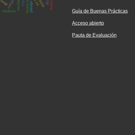
antiguedad
fuerte bulnes
escolares
enap
paisaje
Guía de Buenas Prácticas
estancia
Acceso abierto
Pauta de Evaluación