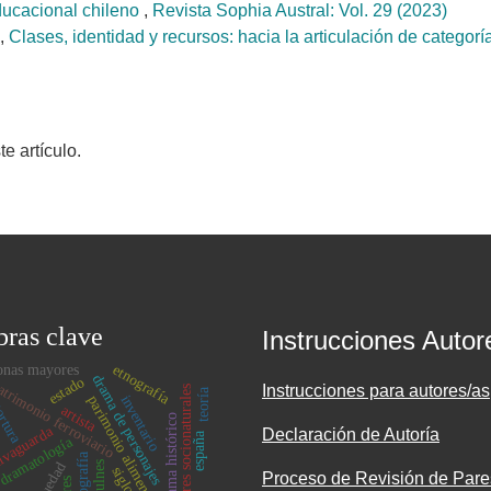
ducacional chileno
,
Revista Sophia Austral: Vol. 29 (2023)
,
Clases, identidad y recursos: hacia la articulación de categorí
 artículo.
bras clave
Instrucciones Autor
etnografía
onas mayores
drama de personajes
estado
trimonio ferroviario
Instrucciones para autores/as
desastres socionaturales
teoría
inventario
parimonio alimentario
rtura
artista
drama histórico
lvaguarda
Declaración de Autoría
españa
dramatología
fotografía
siglo xx
Proceso de Revisión de Pare