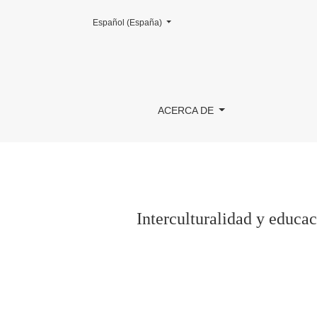
Cambiar el idioma. El actual es:
Español (España)
Interculturalidad y educación popular: un análi
ACERCA DE
Interculturalidad y educac