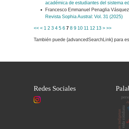
académica de estudiantes del sistema e
Francesco Emmanuel Penaglia Vásquez
Revista Sophia Austral: Vol. 31 (2025)
<<
<
1
2
3
4
5
6
7
8
9
10
11
12
13
>
>>
También puede {advancedSearchLink} para este
Redes Sociales
Pala
pers
pa
vida cotidiana
to
mujeres indígenas
sa