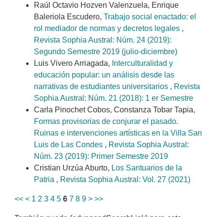
Raúl Octavio Hozven Valenzuela, Enrique
Baleriola Escudero,
Trabajo social enactado: el
rol mediador de normas y decretos legales
,
Revista Sophia Austral: Núm. 24 (2019):
Segundo Semestre 2019 (julio-diciembre)
Luis Vivero Arriagada,
Interculturalidad y
educación popular: un análisis desde las
narrativas de estudiantes universitarios
,
Revista
Sophia Austral: Núm. 21 (2018): 1 er Semestre
Carla Pinochet Cobos, Constanza Tobar Tapia,
Formas provisorias de conjurar el pasado.
Ruinas e intervenciones artísticas en la Villa San
Luis de Las Condes
,
Revista Sophia Austral:
Núm. 23 (2019): Primer Semestre 2019
Cristian Urzúa Aburto,
Los Santuarios de la
Patria
,
Revista Sophia Austral: Vol. 27 (2021)
<<
<
1
2
3
4
5
6
7
8
9
>
>>