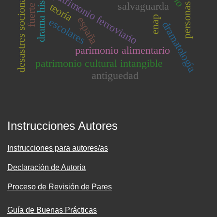
personas mayores
desastres socionaturales
drama histórico
patrimonio ferroviario
salvaguarda
teoría
enap
españa
escolares
dramatología
parimonio alimentario
patrimonio cultural intangible
antiguedad
Instrucciones Autores
Instrucciones para autores/as
Declaración de Autoría
Proceso de Revisión de Pares
Guía de Buenas Prácticas