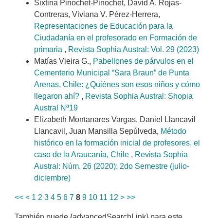
Sixtina Pinochet-Pinochet, David A. Rojas-
Contreras, Viviana V. Pérez-Herrera,
Representaciones de Educación para la
Ciudadanía en el profesorado en Formación de
primaria
,
Revista Sophia Austral: Vol. 29 (2023)
Matías Vieira G.,
Pabellones de párvulos en el
Cementerio Municipal “Sara Braun” de Punta
Arenas, Chile: ¿Quiénes son esos niños y cómo
llegaron ahí?
,
Revista Sophia Austral: Shopia
Austral Nª19
Elizabeth Montanares Vargas, Daniel Llancavil
Llancavil, Juan Mansilla Sepúlveda,
Método
histórico en la formación inicial de profesores, el
caso de la Araucanía, Chile
,
Revista Sophia
Austral: Núm. 26 (2020): 2do Semestre (julio-
diciembre)
<<
<
1
2
3
4
5
6
7
8
9
10
11
12
>
>>
También puede {advancedSearchLink} para este