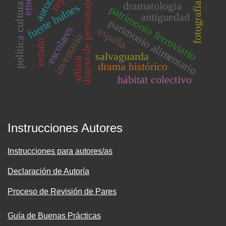
drama de personajes
política cultural
dramatología
fotografía
fuerte bulnes
patrimonio ferroviario
antiguedad
parimonio alimentario
escolares
españa
inventario
estado
salvaguarda
artista
drama histórico
hábitat colectivo
Instrucciones Autores
Instrucciones para autores/as
Declaración de Autoría
Proceso de Revisión de Pares
Guía de Buenas Prácticas