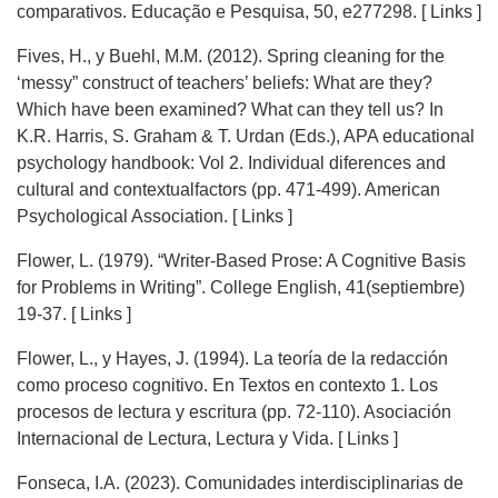
comparativos. Educação e Pesquisa, 50, e277298. [ Links ]
Fives, H., y Buehl, M.M. (2012). Spring cleaning for the
‘messy” construct of teachers’ beliefs: What are they?
Which have been examined? What can they tell us? In
K.R. Harris, S. Graham & T. Urdan (Eds.), APA educational
psychology handbook: Vol 2. Individual diferences and
cultural and contextualfactors (pp. 471-499). American
Psychological Association. [ Links ]
Flower, L. (1979). “Writer-Based Prose: A Cognitive Basis
for Problems in Writing”. College English, 41(septiembre)
19-37. [ Links ]
Flower, L., y Hayes, J. (1994). La teoría de la redacción
como proceso cognitivo. En Textos en contexto 1. Los
procesos de lectura y escritura (pp. 72-110). Asociación
Internacional de Lectura, Lectura y Vida. [ Links ]
Fonseca, I.A. (2023). Comunidades interdisciplinarias de