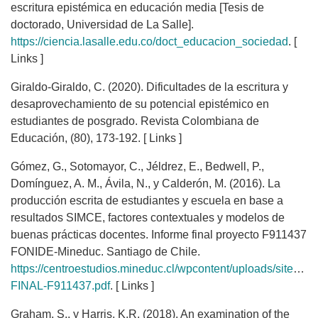
escritura epistémica en educación media [Tesis de
doctorado, Universidad de La Salle].
https://ciencia.lasalle.edu.co/doct_educacion_sociedad
. [
Links ]
Giraldo-Giraldo, C. (2020). Dificultades de la escritura y
desaprovechamiento de su potencial epistémico en
estudiantes de posgrado. Revista Colombiana de
Educación, (80), 173-192. [ Links ]
Gómez, G., Sotomayor, C., Jéldrez, E., Bedwell, P.,
Domínguez, A. M., Ávila, N., y Calderón, M. (2016). La
producción escrita de estudiantes y escuela en base a
resultados SIMCE, factores contextuales y modelos de
buenas prácticas docentes. Informe final proyecto F911437
FONIDE-Mineduc. Santiago de Chile.
https://centroestudios.mineduc.cl/wpcontent/uploads/sites/
FINAL-F911437.pdf
. [ Links ]
Graham, S., y Harris, K.R. (2018). An examination of the