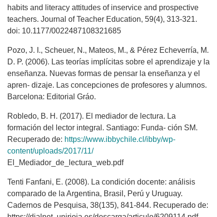
habits and literacy attitudes of inservice and prospective
teachers. Journal of Teacher Education, 59(4), 313-321.
doi: 10.1177/0022487108321685
Pozo, J. I., Scheuer, N., Mateos, M., & Pérez Echeverría, M.
D. P. (2006). Las teorías implícitas sobre el aprendizaje y la
enseñanza. Nuevas formas de pensar la enseñanza y el
apren- dizaje. Las concepciones de profesores y alumnos.
Barcelona: Editorial Gráo.
Robledo, B. H. (2017). El mediador de lectura. La
formación del lector integral. Santiago: Funda- ción SM.
Recuperado de:
https://www.ibbychile.cl/ibby/wp-
content/uploads/2017/11/
El_Mediador_de_lectura_web.pdf
Tenti Fanfani, E. (2008). La condición docente: análisis
comparado de la Argentina, Brasil, Perú y Uruguay.
Cadernos de Pesquisa, 38(135), 841-844. Recuperado de:
https://dialnet. unirioja.es/descarga/articulo/6209114.pdf