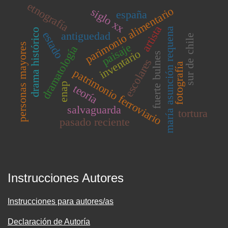
etnografía
parimonio alimentario
siglo xx
españa
artista
maría asunción requena
drama histórico
estado
antiguedad
sur de chile
paisaje
personas mayores
dramatología
inventario
fuerte bulnes
escolares
fotografía
patrimonio ferroviario
enap
teoría
salvaguarda
tortura
pasado reciente
Instrucciones Autores
Instrucciones para autores/as
Declaración de Autoría