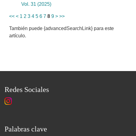
Vol. 31 (2025)
<<
<
1
2
3
4
5
6
7
8
9
>
>>
También puede {advancedSearchLink} para este
artículo.
Redes Sociales
Palabras clave