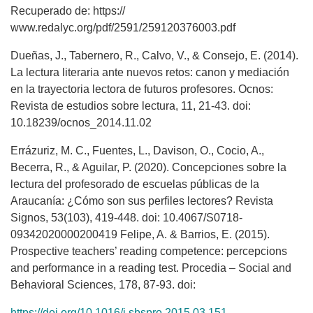
Recuperado de: https://
www.redalyc.org/pdf/2591/259120376003.pdf
Dueñas, J., Tabernero, R., Calvo, V., & Consejo, E. (2014).
La lectura literaria ante nuevos retos: canon y mediación
en la trayectoria lectora de futuros profesores. Ocnos:
Revista de estudios sobre lectura, 11, 21-43. doi:
10.18239/ocnos_2014.11.02
Errázuriz, M. C., Fuentes, L., Davison, O., Cocio, A.,
Becerra, R., & Aguilar, P. (2020). Concepciones sobre la
lectura del profesorado de escuelas públicas de la
Araucanía: ¿Cómo son sus perfiles lectores? Revista
Signos, 53(103), 419-448. doi: 10.4067/S0718-
09342020000200419 Felipe, A. & Barrios, E. (2015).
Prospective teachers’ reading competence: percepcions
and performance in a reading test. Procedia – Social and
Behavioral Sciences, 178, 87-93. doi:
https://doi.org/10.1016/j.sbspro.2015.03.151