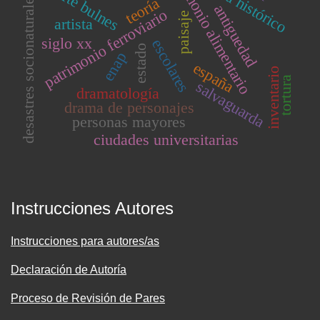
parimonio alimentario
drama histórico
fuerte bulnes
desastres socionaturales
teoría
antiguedad
patrimonio ferroviario
paisaje
artista
siglo xx
escolares
estado
enap
españa
inventario
tortura
salvaguarda
dramatología
drama de personajes
personas mayores
ciudades universitarias
Instrucciones Autores
Instrucciones para autores/as
Declaración de Autoría
Proceso de Revisión de Pares