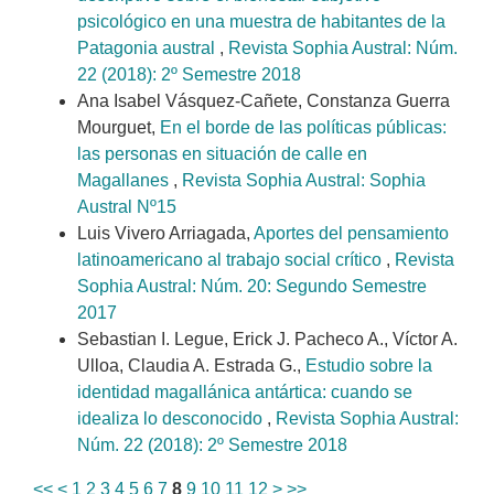
psicológico en una muestra de habitantes de la
Patagonia austral
,
Revista Sophia Austral: Núm.
22 (2018): 2º Semestre 2018
Ana Isabel Vásquez-Cañete, Constanza Guerra
Mourguet,
En el borde de las políticas públicas:
las personas en situación de calle en
Magallanes
,
Revista Sophia Austral: Sophia
Austral Nº15
Luis Vivero Arriagada,
Aportes del pensamiento
latinoamericano al trabajo social crítico
,
Revista
Sophia Austral: Núm. 20: Segundo Semestre
2017
Sebastian I. Legue, Erick J. Pacheco A., Víctor A.
Ulloa, Claudia A. Estrada G.,
Estudio sobre la
identidad magallánica antártica: cuando se
idealiza lo desconocido
,
Revista Sophia Austral:
Núm. 22 (2018): 2º Semestre 2018
<<
<
1
2
3
4
5
6
7
8
9
10
11
12
>
>>