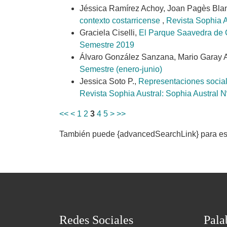
Jéssica Ramírez Achoy, Joan Pagès Bla
contexto costarricense
,
Revista Sophia A
Graciela Ciselli,
El Parque Saavedra de C
Semestre 2019
Álvaro González Sanzana, Mario Garay A
Semestre (enero-junio)
Jessica Soto P.,
Representaciones social
Revista Sophia Austral: Sophia Austral 
<<
<
1
2
3
4
5
>
>>
También puede {advancedSearchLink} para este
Redes Sociales
Pala