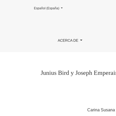
Cambiar el idioma. El actual es:
Español (España)
Junius Bird y Joseph Emperaire en el desarroll
ACERCA DE
Junius Bird y Joseph Emperair
Carina Susana 