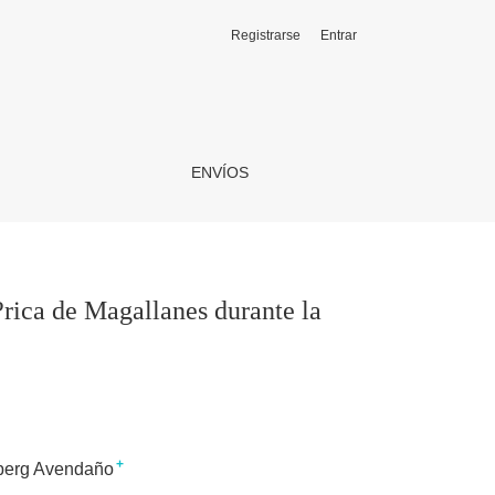
Registrarse
Entrar
imera mitad del siglo XX
ENVÍOS
?rica de Magallanes durante la
+
berg Avendaño