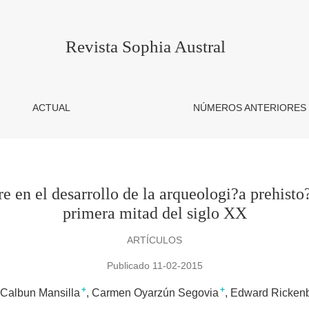
o de la arqueologi?a prehisto?rica de Magallanes durante la pr
Revista Sophia Austral
ACTUAL
NÚMEROS ANTERIORES
e en el desarrollo de la arqueologi?a prehisto
primera mitad del siglo XX
ARTÍCULOS
Publicado 11-02-2015
+
+
Calbun Mansilla
Carmen Oyarzún Segovia
Edward Ricken