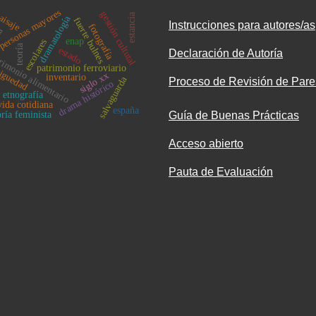
personas mayores
gestión cultutal
aisaje
estancia
dramatología
fuerte bulnes
Instrucciones para autores/as
fotografía
ta
enap
escolares
teoría
estado
Declaración de Autoría
rimonio alimentario
iguedad
patrimonio ferroviario
siglo xx
inventario
salvaguarda
Proceso de Revisión de Pare
drama histórico
etnografía
vida cotidiana
españa
Guía de Buenas Prácticas
oría feminista
Acceso abierto
Pauta de Evaluación