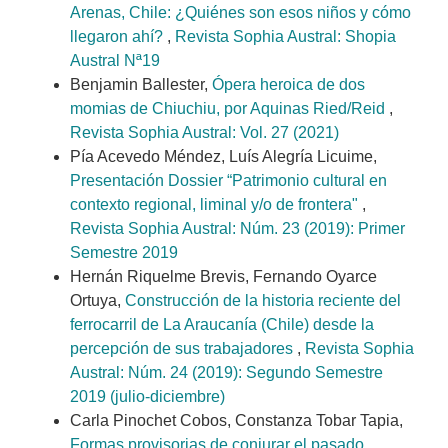
Arenas, Chile: ¿Quiénes son esos niños y cómo
llegaron ahí?
,
Revista Sophia Austral: Shopia
Austral Nª19
Benjamin Ballester,
Ópera heroica de dos
momias de Chiuchiu, por Aquinas Ried/Reid
,
Revista Sophia Austral: Vol. 27 (2021)
Pía Acevedo Méndez, Luís Alegría Licuime,
Presentación Dossier “Patrimonio cultural en
contexto regional, liminal y/o de frontera"
,
Revista Sophia Austral: Núm. 23 (2019): Primer
Semestre 2019
Hernán Riquelme Brevis, Fernando Oyarce
Ortuya,
Construcción de la historia reciente del
ferrocarril de La Araucanía (Chile) desde la
percepción de sus trabajadores
,
Revista Sophia
Austral: Núm. 24 (2019): Segundo Semestre
2019 (julio-diciembre)
Carla Pinochet Cobos, Constanza Tobar Tapia,
Formas provisorias de conjurar el pasado.