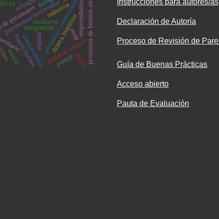
salvaguarda
emprendimiento
provincia de buenos aires
Instrucciones para autores/as
parimonio alimentario
patrimonio ferroviario
glo xx
industria
 de personajes
drama histórico
Declaración de Autoría
escolares
antiguedad
enap
españa
ventario
dramatología
fuerte bulnes
política cultural
Proceso de Revisión de Pare
rtura
estado
teoría
paisaje
Guía de Buenas Prácticas
Acceso abierto
Pauta de Evaluación