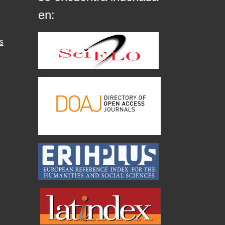
en:
s