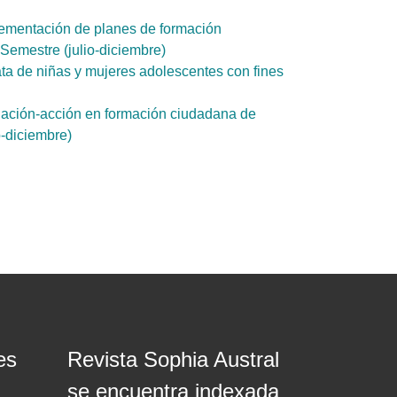
ementación de planes de formación
Semestre (julio-diciembre)
ata de niñas y mujeres adolescentes con fines
igación-acción en formación ciudadana de
o-diciembre)
es
Revista Sophia Austral
se encuentra indexada