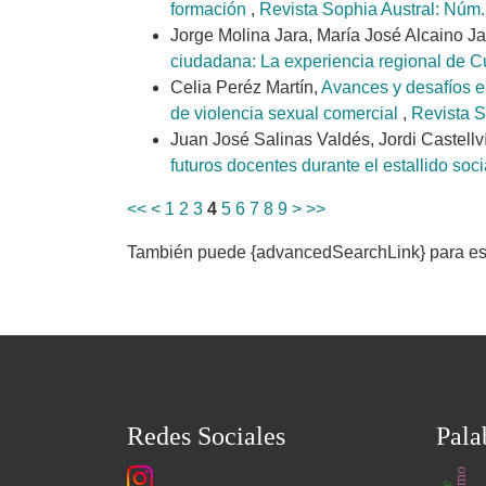
formación
,
Revista Sophia Austral: Núm.
Jorge Molina Jara, María José Alcaino Ja
ciudadana: La experiencia regional de 
Celia Peréz Martín,
Avances y desafíos en
de violencia sexual comercial
,
Revista S
Juan José Salinas Valdés, Jordi Castell
futuros docentes durante el estallido soc
<<
<
1
2
3
4
5
6
7
8
9
>
>>
También puede {advancedSearchLink} para este
Redes Sociales
Pala