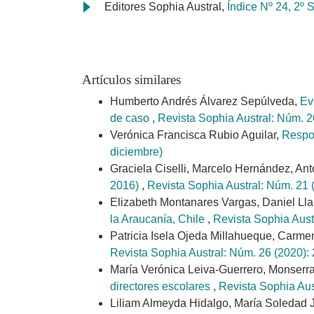
Editores Sophia Austral,
Índice Nº 24, 2º 
Artículos similares
Humberto Andrés Álvarez Sepúlveda,
Ev
de caso
,
Revista Sophia Austral: Núm. 2
Verónica Francisca Rubio Aguilar,
Respon
diciembre)
Graciela Ciselli, Marcelo Hernández, Ant
2016)
,
Revista Sophia Austral: Núm. 21 
Elizabeth Montanares Vargas, Daniel Lla
la Araucanía, Chile
,
Revista Sophia Aust
Patricia Isela Ojeda Millahueque, Carme
Revista Sophia Austral: Núm. 26 (2020): 
María Verónica Leiva-Guerrero, Monserr
directores escolares
,
Revista Sophia Aust
Liliam Almeyda Hidalgo, María Soledad