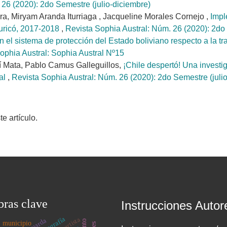
 26 (2020): 2do Semestre (julio-diciembre)
ra, Miryam Aranda Iturriaga , Jacqueline Morales Cornejo ,
Impl
Curicó, 2017-2018
,
Revista Sophia Austral: Núm. 26 (2020): 2do 
 el sistema de protección del Estado boliviano respecto a la tr
ophia Austral: Sophia Austral Nº15
ví Mata, Pablo Camus Galleguillos,
¡Chile despertó! Una invest
ial
,
Revista Sophia Austral: Núm. 26 (2020): 2do Semestre (juli
 artículo.
bras clave
Instrucciones Autor
fotografía
artista
municipio