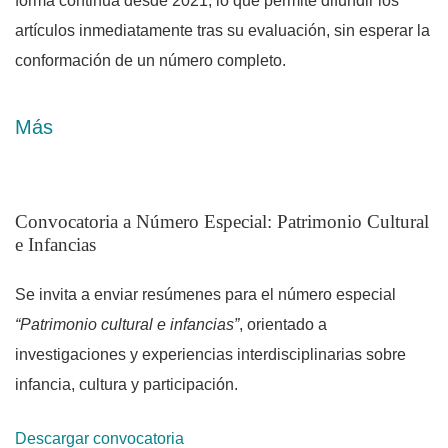
forma continua desde 2021, lo que permite difundir los
artículos inmediatamente tras su evaluación, sin esperar la
conformación de un número completo.
La revista se enfoca en educación, trabajo social y
Más
estudios patrimoniales, con especial atención a
problemáticas de espacios de frontera. Difunde artículos
originales e inéditos resultantes de investigación científica,
Convocatoria a Número Especial: Patrimonio Cultural
Avisos
así como reseñas. Los manuscritos se reciben en español
e Infancias
y son evaluados por pares externos mediante sistema de
doble ciego.
Se invita a enviar resúmenes para el número especial
“Patrimonio cultural e infancias”
, orientado a
investigaciones y experiencias interdisciplinarias sobre
infancia, cultura y participación.
Descargar convocatoria